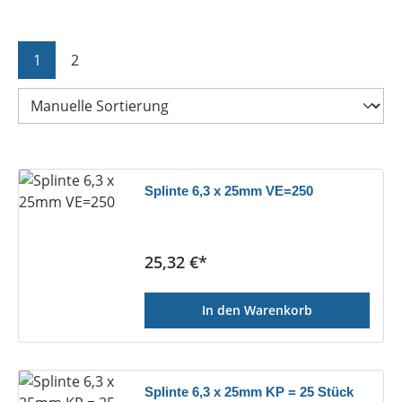
Seite
Seite
1
2
Splinte 6,3 x 25mm VE=250
Regulärer Preis:
25,32 €*
In den Warenkorb
Splinte 6,3 x 25mm KP = 25 Stück