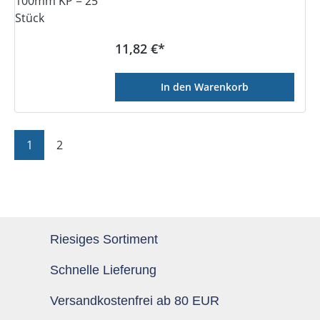
Regulärer Preis:
11,82 €*
In den Warenkorb
Seite
Seite
1
2
Riesiges Sortiment
Schnelle Lieferung
Versandkostenfrei ab 80 EUR