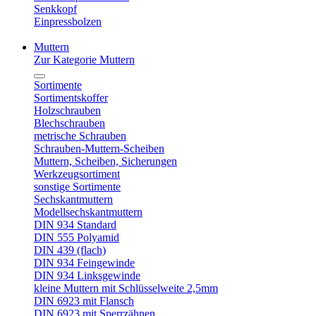
Senkkopf
Einpressbolzen
Muttern
Zur Kategorie Muttern
Sortimente
Sortimentskoffer
Holzschrauben
Blechschrauben
metrische Schrauben
Schrauben-Muttern-Scheiben
Muttern, Scheiben, Sicherungen
Werkzeugsortiment
sonstige Sortimente
Sechskantmuttern
Modellsechskantmuttern
DIN 934 Standard
DIN 555 Polyamid
DIN 439 (flach)
DIN 934 Feingewinde
DIN 934 Linksgewinde
kleine Muttern mit Schlüsselweite 2,5mm
DIN 6923 mit Flansch
DIN 6923 mit Sperrzähnen