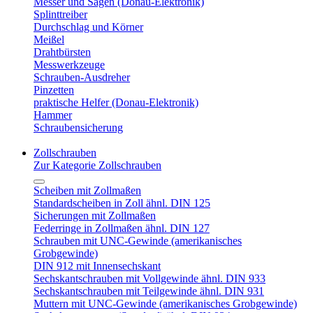
Messer und Sägen (Donau-Elektronik)
Splinttreiber
Durchschlag und Körner
Meißel
Drahtbürsten
Messwerkzeuge
Schrauben-Ausdreher
Pinzetten
praktische Helfer (Donau-Elektronik)
Hammer
Schraubensicherung
Zollschrauben
Zur Kategorie Zollschrauben
Scheiben mit Zollmaßen
Standardscheiben in Zoll ähnl. DIN 125
Sicherungen mit Zollmaßen
Federringe in Zollmaßen ähnl. DIN 127
Schrauben mit UNC-Gewinde (amerikanisches
Grobgewinde)
DIN 912 mit Innensechskant
Sechskantschrauben mit Vollgewinde ähnl. DIN 933
Sechskantschrauben mit Teilgewinde ähnl. DIN 931
Muttern mit UNC-Gewinde (amerikanisches Grobgewinde)