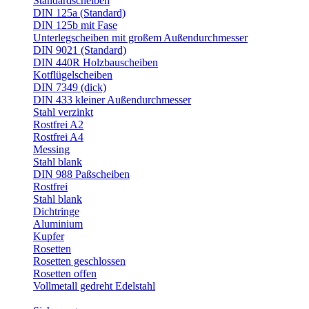
Standardscheiben
DIN 125a (Standard)
DIN 125b mit Fase
Unterlegscheiben mit großem Außendurchmesser
DIN 9021 (Standard)
DIN 440R Holzbauscheiben
Kotflügelscheiben
DIN 7349 (dick)
DIN 433 kleiner Außendurchmesser
Stahl verzinkt
Rostfrei A2
Rostfrei A4
Messing
Stahl blank
DIN 988 Paßscheiben
Rostfrei
Stahl blank
Dichtringe
Aluminium
Kupfer
Rosetten
Rosetten geschlossen
Rosetten offen
Vollmetall gedreht Edelstahl