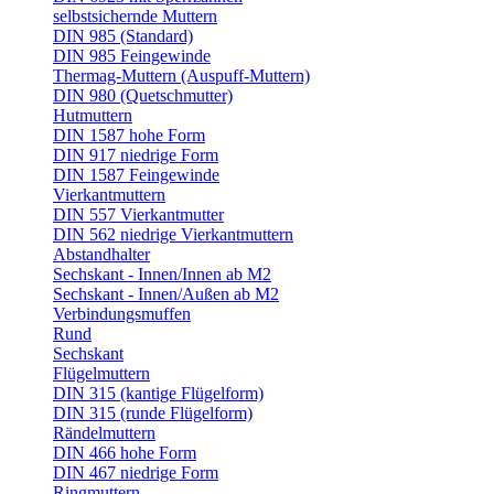
selbstsichernde Muttern
DIN 985 (Standard)
DIN 985 Feingewinde
Thermag-Muttern (Auspuff-Muttern)
DIN 980 (Quetschmutter)
Hutmuttern
DIN 1587 hohe Form
DIN 917 niedrige Form
DIN 1587 Feingewinde
Vierkantmuttern
DIN 557 Vierkantmutter
DIN 562 niedrige Vierkantmuttern
Abstandhalter
Sechskant - Innen/Innen ab M2
Sechskant - Innen/Außen ab M2
Verbindungsmuffen
Rund
Sechskant
Flügelmuttern
DIN 315 (kantige Flügelform)
DIN 315 (runde Flügelform)
Rändelmuttern
DIN 466 hohe Form
DIN 467 niedrige Form
Ringmuttern