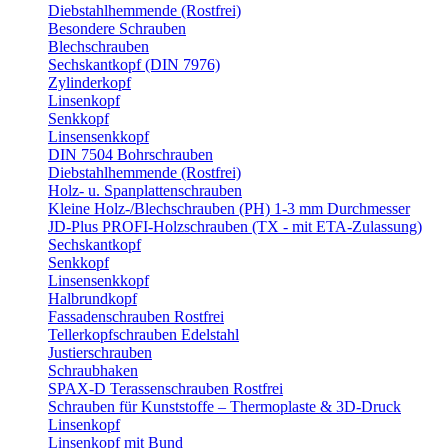
Diebstahlhemmende (Rostfrei)
Besondere Schrauben
Blechschrauben
Sechskantkopf (DIN 7976)
Zylinderkopf
Linsenkopf
Senkkopf
Linsensenkkopf
DIN 7504 Bohrschrauben
Diebstahlhemmende (Rostfrei)
Holz- u. Spanplattenschrauben
Kleine Holz-/Blechschrauben (PH) 1-3 mm Durchmesser
JD-Plus PROFI-Holzschrauben (TX - mit ETA-Zulassung)
Sechskantkopf
Senkkopf
Linsensenkkopf
Halbrundkopf
Fassadenschrauben Rostfrei
Tellerkopfschrauben Edelstahl
Justierschrauben
Schraubhaken
SPAX-D Terassenschrauben Rostfrei
Schrauben für Kunststoffe – Thermoplaste & 3D-Druck
Linsenkopf
Linsenkopf mit Bund