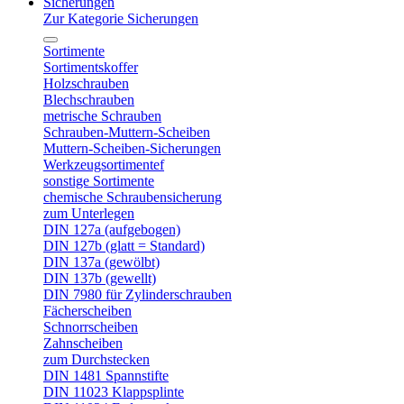
Sicherungen
Zur Kategorie Sicherungen
Sortimente
Sortimentskoffer
Holzschrauben
Blechschrauben
metrische Schrauben
Schrauben-Muttern-Scheiben
Muttern-Scheiben-Sicherungen
Werkzeugsortimentef
sonstige Sortimente
chemische Schraubensicherung
zum Unterlegen
DIN 127a (aufgebogen)
DIN 127b (glatt = Standard)
DIN 137a (gewölbt)
DIN 137b (gewellt)
DIN 7980 für Zylinderschrauben
Fächerscheiben
Schnorrscheiben
Zahnscheiben
zum Durchstecken
DIN 1481 Spannstifte
DIN 11023 Klappsplinte