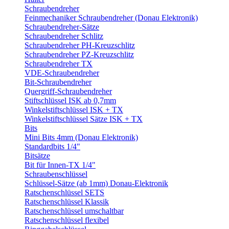
Schraubendreher
Feinmechaniker Schraubendreher (Donau Elektronik)
Schraubendreher-Sätze
Schraubendreher Schlitz
Schraubendreher PH-Kreuzschlitz
Schraubendreher PZ-Kreuzschlitz
Schraubendreher TX
VDE-Schraubendreher
Bit-Schraubendreher
Quergriff-Schraubendreher
Stiftschlüssel ISK ab 0,7mm
Winkelstiftschlüssel ISK + TX
Winkelstiftschlüssel Sätze ISK + TX
Bits
Mini Bits 4mm (Donau Elektronik)
Standardbits 1/4"
Bitsätze
Bit für Innen-TX 1/4"
Schraubenschlüssel
Schlüssel-Sätze (ab 1mm) Donau-Elektronik
Ratschenschlüssel SETS
Ratschenschlüssel Klassik
Ratschenschlüssel umschaltbar
Ratschenschlüssel flexibel