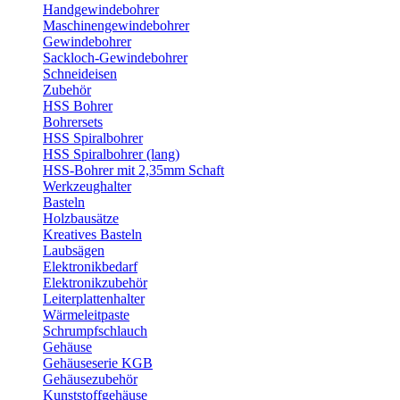
Handgewindebohrer
Maschinengewindebohrer
Gewindebohrer
Sackloch-Gewindebohrer
Schneideisen
Zubehör
HSS Bohrer
Bohrersets
HSS Spiralbohrer
HSS Spiralbohrer (lang)
HSS-Bohrer mit 2,35mm Schaft
Werkzeughalter
Basteln
Holzbausätze
Kreatives Basteln
Laubsägen
Elektronikbedarf
Elektronikzubehör
Leiterplattenhalter
Wärmeleitpaste
Schrumpfschlauch
Gehäuse
Gehäuseserie KGB
Gehäusezubehör
Kunststoffgehäuse