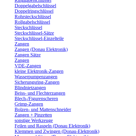
Ringgabelschlüssel
Doppelgabelschlüssel
Doppelringschlüssel
Rohrsteckschlüssel
Rollgabelschlüssel
Steckschlüssel
Steckschlüssel-Sätze
Steckschlüssel-Einzelteile
Zangen
Zangen (Donau Elektronik)
Zangen Sätze
Zangen
VDE-Zangen
kleine Elektronik-Zangen
Wasserpumpenzangen
Sicherungsring-Zangen
Blindnietzangen
Beiss- und Flechterzangen
Blech-/Figurenscheren
Grimp-Zangen
Bolzen- und Mattenschneider
Zangen + Pinzetten
sonstige Werkzeuge
Feilen und Raspeln (Donau Elektronik)
Klemmen und Zwingen (Donau-Elektronik)