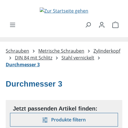
Zum Hauptinhalt springen
Ware
Schrauben
Metrische Schrauben
Zylinderkopf
DIN 84 mit Schlitz
Stahl vernickelt
Durchmesser 3
Durchmesser 3
Produkte filtern