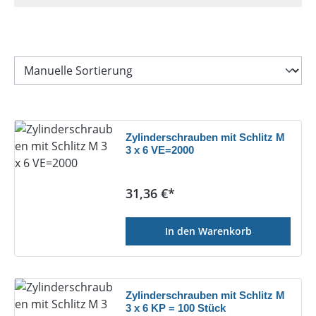
Zylinderschrauben mit Schlitz M
3 x 6 VE=2000
Regulärer Preis:
31,36 €*
In den Warenkorb
Zylinderschrauben mit Schlitz M
3 x 6 KP = 100 Stück