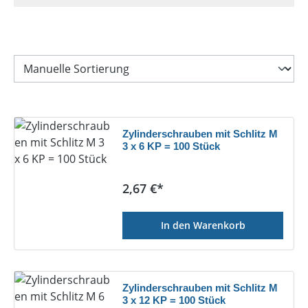
Zylinderschrauben mit Schlitz M
3 x 6 KP = 100 Stück
Regulärer Preis:
2,67 €*
In den Warenkorb
Zylinderschrauben mit Schlitz M
3 x 12 KP = 100 Stück