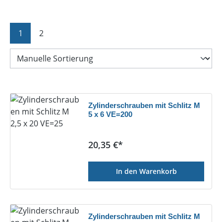
Seite
Seite
1
2
Zylinderschrauben mit Schlitz M
5 x 6 VE=200
Regulärer Preis:
20,35 €*
In den Warenkorb
Zylinderschrauben mit Schlitz M