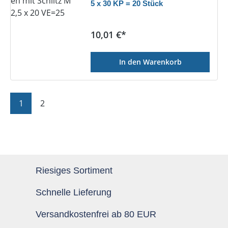
5 x 30 KP = 20 Stück
Regulärer Preis:
10,01 €*
In den Warenkorb
Seite
Seite
1
2
Riesiges Sortiment
Schnelle Lieferung
Versandkostenfrei ab 80 EUR