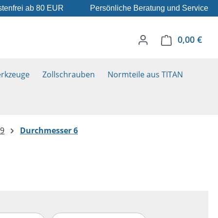
tenfrei ab 80 EUR
Persönliche Beratung und Service
0,00 €
Ware
rkzeuge
Zollschrauben
Normteile aus TITAN
.9
Durchmesser 6