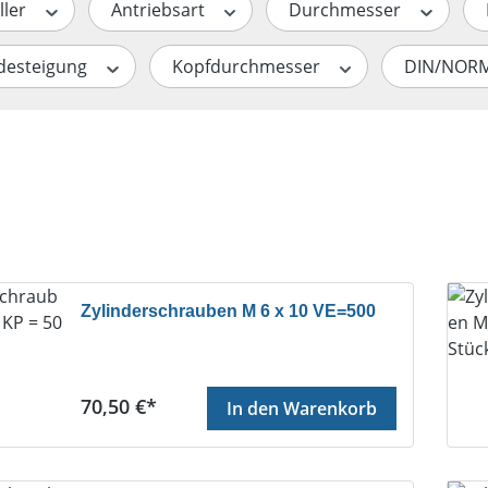
ller
Antriebsart
Durchmesser
desteigung
Kopfdurchmesser
DIN/NOR
Zylinderschrauben M 6 x 10 VE=500
Regulärer Preis:
70,50 €*
In den Warenkorb