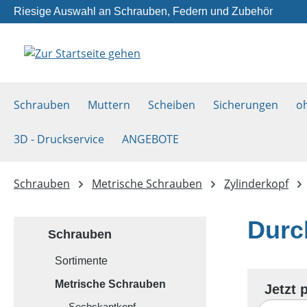
Riesige Auswahl an Schrauben, Federn und Zubehör
m Hauptinhalt springen
Zur Suche springen
Zur Hauptnavigation springen
Schrauben
Muttern
Scheiben
Sicherungen
o
3D - Druckservice
ANGEBOTE
Schrauben
Metrische Schrauben
Zylinderkopf
Durc
Schrauben
Sortimente
Metrische Schrauben
Sechskantkopf