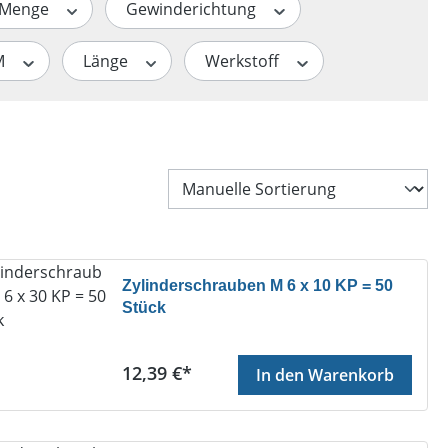
Menge
Gewinderichtung
M
Länge
Werkstoff
Zylinderschrauben M 6 x 10 KP = 50
Stück
Regulärer Preis:
12,39 €*
In den Warenkorb