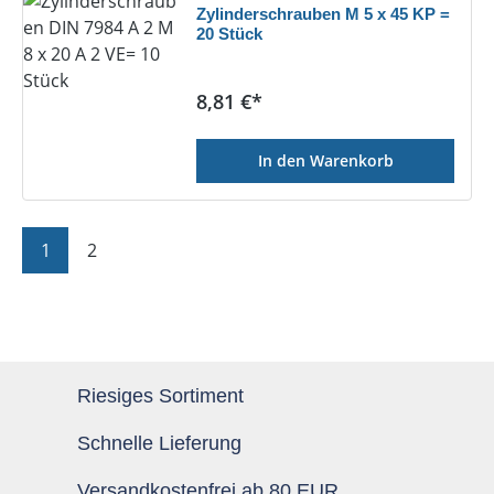
Zylinderschrauben M 5 x 45 KP =
20 Stück
Regulärer Preis:
8,81 €*
In den Warenkorb
Seite
Seite
1
2
Riesiges Sortiment
Schnelle Lieferung
Versandkostenfrei ab 80 EUR