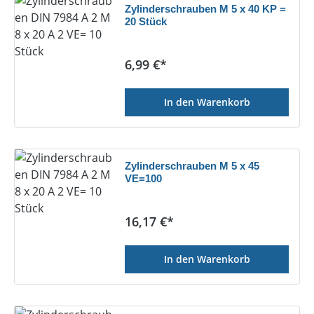
Zylinderschrauben M 5 x 40 KP =
20 Stück
Regulärer Preis:
6,99 €*
In den Warenkorb
Zylinderschrauben M 5 x 45
VE=100
Regulärer Preis:
16,17 €*
In den Warenkorb