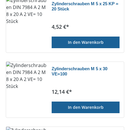
Zylinderschrauben M 5 x 25 KP =
20 Stück
Regulärer Preis:
4,52 €*
In den Warenkorb
Zylinderschrauben M 5 x 30
VE=100
Regulärer Preis:
12,14 €*
In den Warenkorb