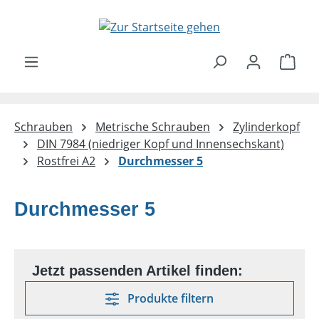
Zum Hauptinhalt springen
Ware
Schrauben
Metrische Schrauben
Zylinderkopf
DIN 7984 (niedriger Kopf und Innensechskant)
Rostfrei A2
Durchmesser 5
Durchmesser 5
Produkte filtern