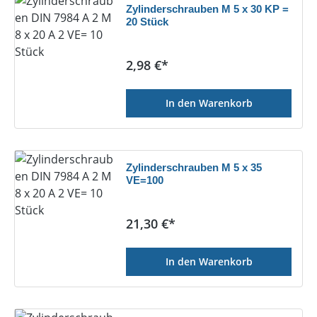
Zylinderschrauben M 5 x 30 KP =
20 Stück
Regulärer Preis:
2,98 €*
In den Warenkorb
Zylinderschrauben M 5 x 35
VE=100
Regulärer Preis:
21,30 €*
In den Warenkorb