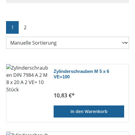
Seite
Seite
1
2
Zylinderschrauben M 5 x 6
VE=100
Regulärer Preis:
10,83 €*
In den Warenkorb