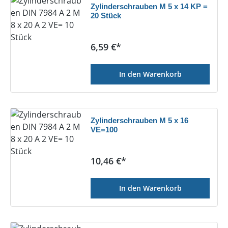
Zylinderschrauben M 5 x 14 KP =
20 Stück
Regulärer Preis:
6,59 €*
In den Warenkorb
Zylinderschrauben M 5 x 16
VE=100
Regulärer Preis:
10,46 €*
In den Warenkorb