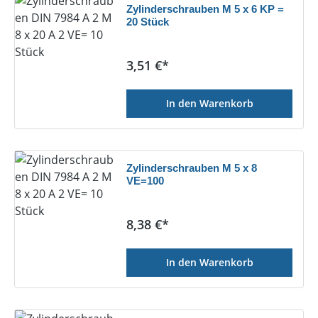
Zylinderschrauben M 5 x 6 KP =
20 Stück
Regulärer Preis:
3,51 €*
In den Warenkorb
Zylinderschrauben M 5 x 8
VE=100
Regulärer Preis:
8,38 €*
In den Warenkorb