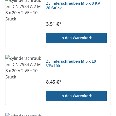
Zylinderschrauben M 5 x 8 KP =
20 Stück
Regulärer Preis:
3,51 €*
In den Warenkorb
Zylinderschrauben M 5 x 10
VE=100
Regulärer Preis:
8,45 €*
In den Warenkorb