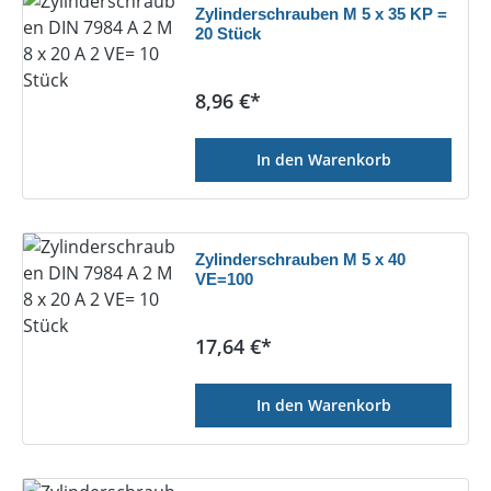
Zylinderschrauben M 5 x 35 KP =
20 Stück
Regulärer Preis:
8,96 €*
In den Warenkorb
Zylinderschrauben M 5 x 40
VE=100
Regulärer Preis:
17,64 €*
In den Warenkorb