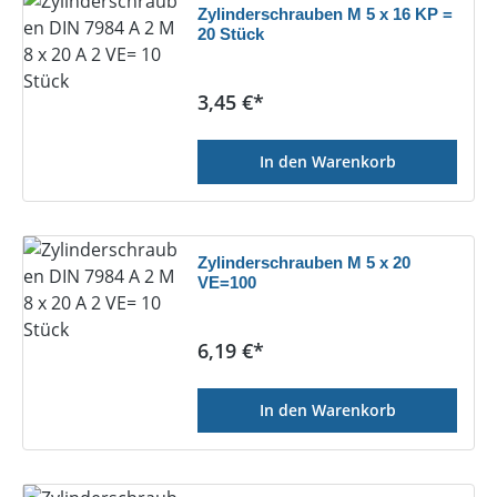
Zylinderschrauben M 5 x 16 KP =
20 Stück
Regulärer Preis:
3,45 €*
In den Warenkorb
Zylinderschrauben M 5 x 20
VE=100
Regulärer Preis:
6,19 €*
In den Warenkorb