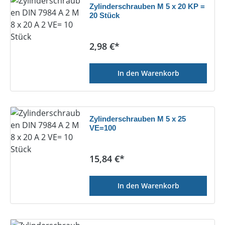
Zylinderschrauben M 5 x 20 KP =
20 Stück
Regulärer Preis:
2,98 €*
In den Warenkorb
Zylinderschrauben M 5 x 25
VE=100
Regulärer Preis:
15,84 €*
In den Warenkorb