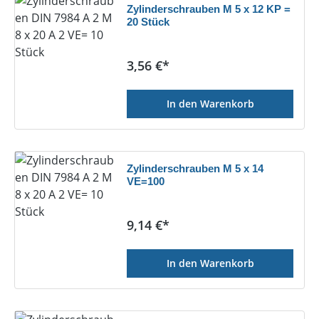
Zylinderschrauben M 5 x 12 KP =
20 Stück
Regulärer Preis:
3,56 €*
In den Warenkorb
Zylinderschrauben M 5 x 14
VE=100
Regulärer Preis:
9,14 €*
In den Warenkorb