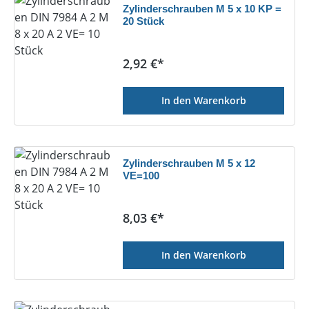
Zylinderschrauben M 5 x 10 KP =
20 Stück
Regulärer Preis:
2,92 €*
In den Warenkorb
Zylinderschrauben M 5 x 12
VE=100
Regulärer Preis:
8,03 €*
In den Warenkorb