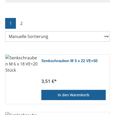
Seite
Seite
1
2
Senkschrauben M 5 x 22 VE=50
Regulärer Preis:
3,51 €*
In den Warenkorb