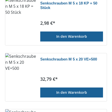
Senkschrauben M 5 x 18 KP = 50
Stück
Regulärer Preis:
2,98 €*
In den Warenkorb
Senkschrauben M 5 x 20 VE=500
Regulärer Preis:
32,79 €*
In den Warenkorb