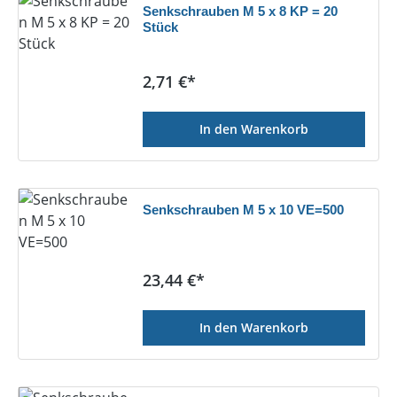
Senkschrauben M 5 x 8 KP = 20
Stück
Regulärer Preis:
2,71 €*
In den Warenkorb
Senkschrauben M 5 x 10 VE=500
Regulärer Preis:
23,44 €*
In den Warenkorb