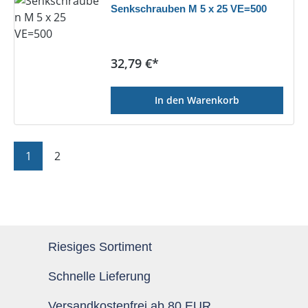
Senkschrauben M 5 x 25 VE=500
Regulärer Preis:
32,79 €*
In den Warenkorb
Seite
Seite
1
2
Riesiges Sortiment
Schnelle Lieferung
Versandkostenfrei ab 80 EUR