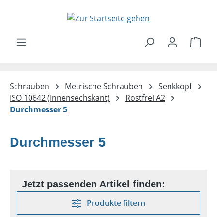
Zum Hauptinhalt springen
Ware
Schrauben
Metrische Schrauben
Senkkopf
ISO 10642 (Innensechskant)
Rostfrei A2
Durchmesser 5
Durchmesser 5
Produkte filtern