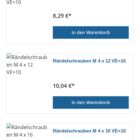
Regulärer Preis:
8,29 €*
In den Warenkorb
Rändelschrauben M 4 x 12 VE=10
Regulärer Preis:
10,04 €*
In den Warenkorb
Rändelschrauben M 4 x 16 VE=10