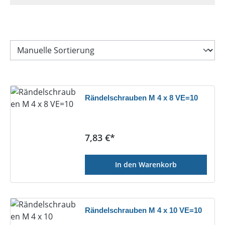
Rändelschrauben M 4 x 8 VE=10
Regulärer Preis:
7,83 €*
In den Warenkorb
Rändelschrauben M 4 x 10 VE=10