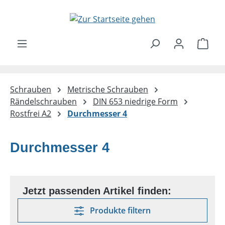
Zum Hauptinhalt springen
Ware
Schrauben
Metrische Schrauben
Rändelschrauben
DIN 653 niedrige Form
Rostfrei A2
Durchmesser 4
Durchmesser 4
Produkte filtern