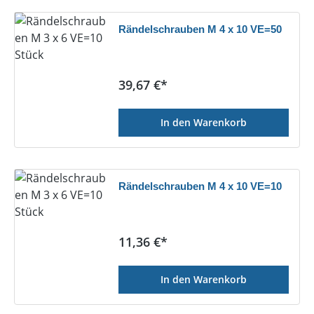
Rändelschrauben M 4 x 10 VE=50
Regulärer Preis:
39,67 €*
In den Warenkorb
Rändelschrauben M 4 x 10 VE=10
Regulärer Preis:
11,36 €*
In den Warenkorb