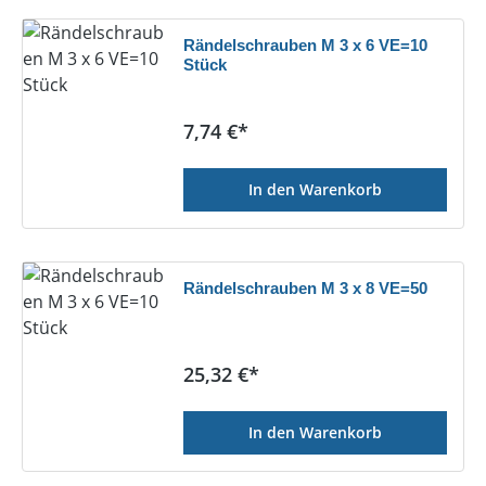
Rändelschrauben M 3 x 6 VE=10
Stück
Regulärer Preis:
7,74 €*
In den Warenkorb
Rändelschrauben M 3 x 8 VE=50
Regulärer Preis:
25,32 €*
In den Warenkorb