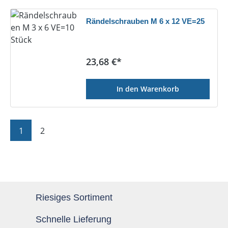
Rändelschrauben M 6 x 12 VE=25
Regulärer Preis:
23,68 €*
In den Warenkorb
Seite
Seite
1
2
Riesiges Sortiment
Schnelle Lieferung