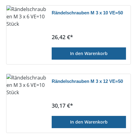
Rändelschrauben M 3 x 10 VE=50
Regulärer Preis:
26,42 €*
In den Warenkorb
Rändelschrauben M 3 x 12 VE=50
Regulärer Preis:
30,17 €*
In den Warenkorb