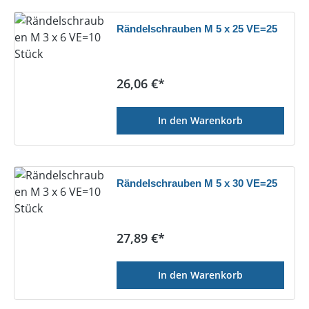
Rändelschrauben M 5 x 25 VE=25
Regulärer Preis:
26,06 €*
In den Warenkorb
Rändelschrauben M 5 x 30 VE=25
Regulärer Preis:
27,89 €*
In den Warenkorb