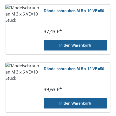
Rändelschrauben M 5 x 10 VE=50
Regulärer Preis:
37,43 €*
In den Warenkorb
Rändelschrauben M 5 x 12 VE=50
Regulärer Preis:
39,63 €*
In den Warenkorb