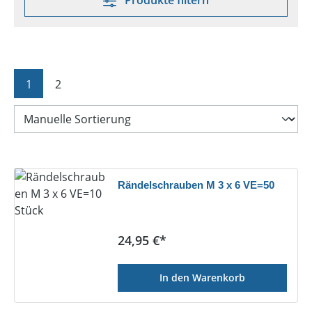
Produkte filtern
Seite
Seite
1
2
Rändelschrauben M 3 x 6 VE=50
Regulärer Preis:
24,95 €*
In den Warenkorb