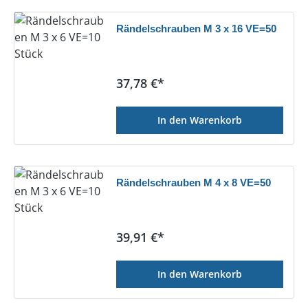
Rändelschrauben M 3 x 16 VE=50
Regulärer Preis:
37,78 €*
In den Warenkorb
Rändelschrauben M 4 x 8 VE=50
Regulärer Preis:
39,91 €*
In den Warenkorb