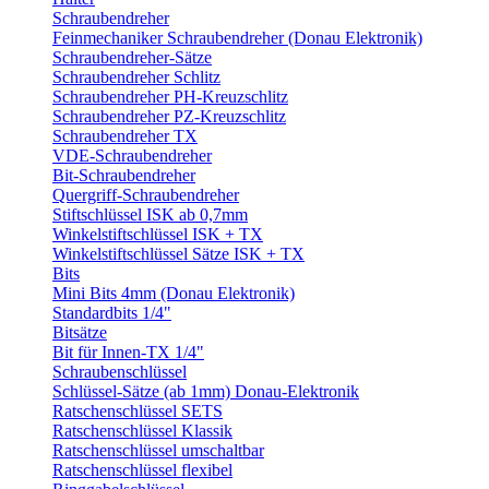
Schraubendreher
Feinmechaniker Schraubendreher (Donau Elektronik)
Schraubendreher-Sätze
Schraubendreher Schlitz
Schraubendreher PH-Kreuzschlitz
Schraubendreher PZ-Kreuzschlitz
Schraubendreher TX
VDE-Schraubendreher
Bit-Schraubendreher
Quergriff-Schraubendreher
Stiftschlüssel ISK ab 0,7mm
Winkelstiftschlüssel ISK + TX
Winkelstiftschlüssel Sätze ISK + TX
Bits
Mini Bits 4mm (Donau Elektronik)
Standardbits 1/4"
Bitsätze
Bit für Innen-TX 1/4"
Schraubenschlüssel
Schlüssel-Sätze (ab 1mm) Donau-Elektronik
Ratschenschlüssel SETS
Ratschenschlüssel Klassik
Ratschenschlüssel umschaltbar
Ratschenschlüssel flexibel