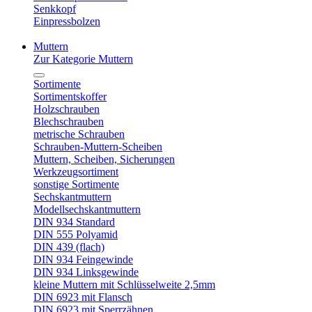
Senkkopf
Einpressbolzen
Muttern
Zur Kategorie Muttern
Sortimente
Sortimentskoffer
Holzschrauben
Blechschrauben
metrische Schrauben
Schrauben-Muttern-Scheiben
Muttern, Scheiben, Sicherungen
Werkzeugsortiment
sonstige Sortimente
Sechskantmuttern
Modellsechskantmuttern
DIN 934 Standard
DIN 555 Polyamid
DIN 439 (flach)
DIN 934 Feingewinde
DIN 934 Linksgewinde
kleine Muttern mit Schlüsselweite 2,5mm
DIN 6923 mit Flansch
DIN 6923 mit Sperrzähnen