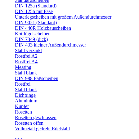
Standardscheiben
DIN 125a (Standard)
DIN 125b mit Fase
Unterlegscheiben mit großem Außendurchmesser
DIN 9021 (Standard)
DIN 440R Holzbauscheiben
Kotflügelscheiben
DIN 7349 (dick)
DIN 433 kleiner Außendurchmesser
Stahl verzinkt
Rostfrei A2
Rostfrei A4
Messing
Stahl blank
DIN 988 Paßscheiben
Rostfrei
Stahl blank
Dichtringe
Aluminium
Kupfer
Rosetten
Rosetten geschlossen
Rosetten offen
Vollmetall gedreht Edelstahl