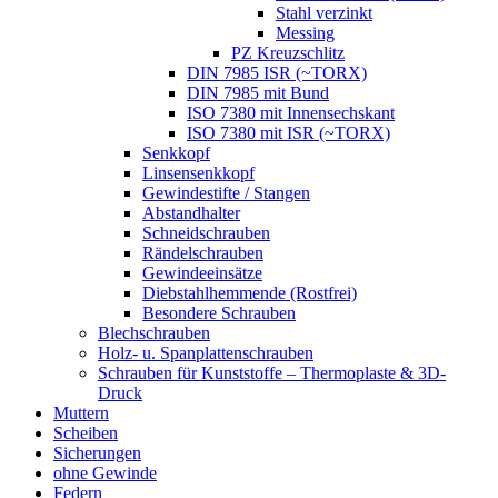
Stahl verzinkt
Messing
PZ Kreuzschlitz
DIN 7985 ISR (~TORX)
DIN 7985 mit Bund
ISO 7380 mit Innensechskant
ISO 7380 mit ISR (~TORX)
Senkkopf
Linsensenkkopf
Gewindestifte / Stangen
Abstandhalter
Schneidschrauben
Rändelschrauben
Gewindeeinsätze
Diebstahlhemmende (Rostfrei)
Besondere Schrauben
Blechschrauben
Holz- u. Spanplattenschrauben
Schrauben für Kunststoffe – Thermoplaste & 3D-
Druck
Muttern
Scheiben
Sicherungen
ohne Gewinde
Federn