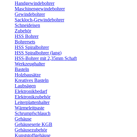
Handgewindebohrer
Maschinengewindebohrer
Gewindebohrer
Sackloch-Gewindebohrer
Schneideisen
Zubehör
HSS Bohrer
Bohrersets
HSS Spiralbohrer
HSS Spiralbohrer (lang)
HSS-Bohrer mit 2,35mm Schaft
Werkzeughalter
Basteln
Holzbausätze
Kreatives Basteln
Laubsägen
Elektronikbedarf
Elektronikzubehör
Leiterplattenhalter
Wärmeleitpaste
Schrumpfschlauch
Gehäuse
Gehäuseserie KGB
Gehäusezubehör
Kunststoffgehäuse