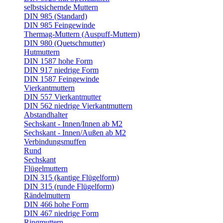
selbstsichernde Muttern
DIN 985 (Standard)
DIN 985 Feingewinde
Thermag-Muttern (Auspuff-Muttern)
DIN 980 (Quetschmutter)
Hutmuttern
DIN 1587 hohe Form
DIN 917 niedrige Form
DIN 1587 Feingewinde
Vierkantmuttern
DIN 557 Vierkantmutter
DIN 562 niedrige Vierkantmuttern
Abstandhalter
Sechskant - Innen/Innen ab M2
Sechskant - Innen/Außen ab M2
Verbindungsmuffen
Rund
Sechskant
Flügelmuttern
DIN 315 (kantige Flügelform)
DIN 315 (runde Flügelform)
Rändelmuttern
DIN 466 hohe Form
DIN 467 niedrige Form
Ringmuttern