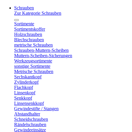
Schrauben
Zur Kategorie Schrauben
Sortimente
Sortimentskoffer
Holzschrauben
Blechschrauben
metrische Schrauben
Schrauben-Muttern-Scheiben
Muttern-Scheiben-Sicherungen
Werkzeugsortimente
sonstige Sortimente
Metrische Schrauben
Sechskantkopf
Zylinderkopf
Flachkopf
Linsenkopf
Senkkopf
Linsensenkkopf
Gewindestifte / Stangen
Abstandhalter
Schneidschrauben
Rändelschrauben
Gewindeeinsätze