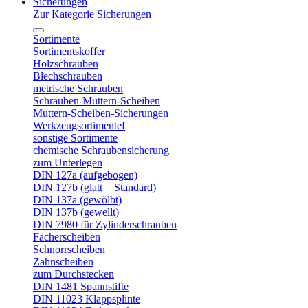
Sicherungen
Zur Kategorie Sicherungen
Sortimente
Sortimentskoffer
Holzschrauben
Blechschrauben
metrische Schrauben
Schrauben-Muttern-Scheiben
Muttern-Scheiben-Sicherungen
Werkzeugsortimentef
sonstige Sortimente
chemische Schraubensicherung
zum Unterlegen
DIN 127a (aufgebogen)
DIN 127b (glatt = Standard)
DIN 137a (gewölbt)
DIN 137b (gewellt)
DIN 7980 für Zylinderschrauben
Fächerscheiben
Schnorrscheiben
Zahnscheiben
zum Durchstecken
DIN 1481 Spannstifte
DIN 11023 Klappsplinte