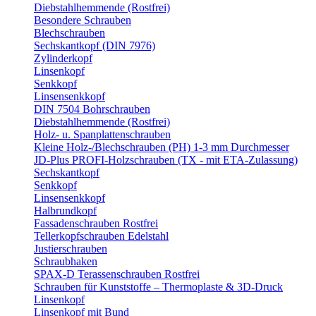
Diebstahlhemmende (Rostfrei)
Besondere Schrauben
Blechschrauben
Sechskantkopf (DIN 7976)
Zylinderkopf
Linsenkopf
Senkkopf
Linsensenkkopf
DIN 7504 Bohrschrauben
Diebstahlhemmende (Rostfrei)
Holz- u. Spanplattenschrauben
Kleine Holz-/Blechschrauben (PH) 1-3 mm Durchmesser
JD-Plus PROFI-Holzschrauben (TX - mit ETA-Zulassung)
Sechskantkopf
Senkkopf
Linsensenkkopf
Halbrundkopf
Fassadenschrauben Rostfrei
Tellerkopfschrauben Edelstahl
Justierschrauben
Schraubhaken
SPAX-D Terassenschrauben Rostfrei
Schrauben für Kunststoffe – Thermoplaste & 3D-Druck
Linsenkopf
Linsenkopf mit Bund