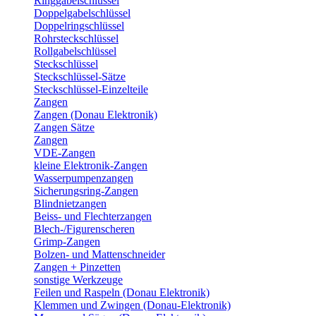
Ringgabelschlüssel
Doppelgabelschlüssel
Doppelringschlüssel
Rohrsteckschlüssel
Rollgabelschlüssel
Steckschlüssel
Steckschlüssel-Sätze
Steckschlüssel-Einzelteile
Zangen
Zangen (Donau Elektronik)
Zangen Sätze
Zangen
VDE-Zangen
kleine Elektronik-Zangen
Wasserpumpenzangen
Sicherungsring-Zangen
Blindnietzangen
Beiss- und Flechterzangen
Blech-/Figurenscheren
Grimp-Zangen
Bolzen- und Mattenschneider
Zangen + Pinzetten
sonstige Werkzeuge
Feilen und Raspeln (Donau Elektronik)
Klemmen und Zwingen (Donau-Elektronik)