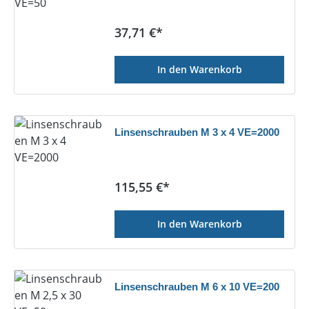
Regulärer Preis:
37,71 €*
In den Warenkorb
Linsenschrauben M 3 x 4 VE=2000
Regulärer Preis:
115,55 €*
In den Warenkorb
Linsenschrauben M 6 x 10 VE=200