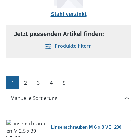
Stahl verzinkt
Produkte filtern
Seite
Seite
Seite
Seite
Seite
1
2
3
4
5
Linsenschrauben M 6 x 8 VE=200