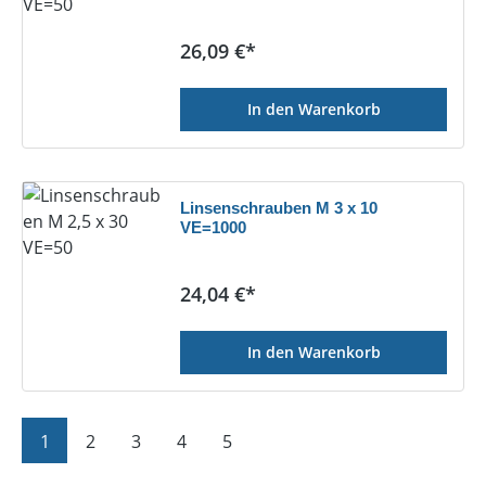
Regulärer Preis:
26,09 €*
In den Warenkorb
Linsenschrauben M 3 x 10
VE=1000
Regulärer Preis:
24,04 €*
In den Warenkorb
Seite
Seite
Seite
Seite
Seite
1
2
3
4
5