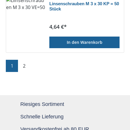
Linsenschrauben M 3 x 30 KP = 50
Stück
Regulärer Preis:
4,64 €*
In den Warenkorb
Seite
Seite
1
2
Riesiges Sortiment
Schnelle Lieferung
Versandkostenfrei ab 80 EUR