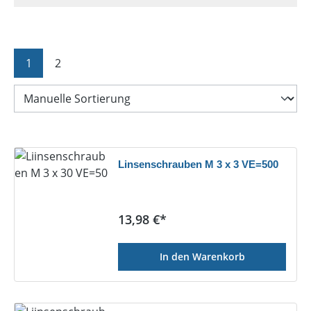
Seite
Seite
1
2
Linsenschrauben M 3 x 3 VE=500
Regulärer Preis:
13,98 €*
In den Warenkorb