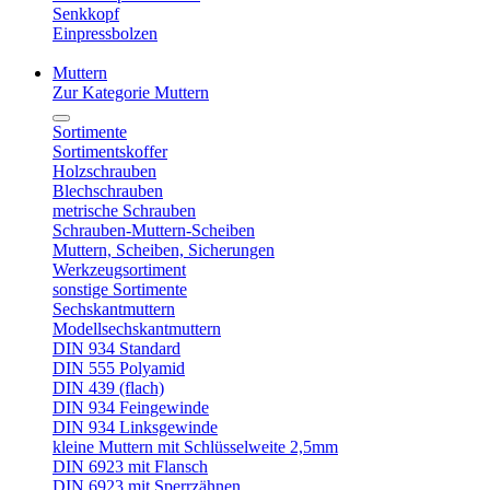
Senkkopf
Einpressbolzen
Muttern
Zur Kategorie Muttern
Sortimente
Sortimentskoffer
Holzschrauben
Blechschrauben
metrische Schrauben
Schrauben-Muttern-Scheiben
Muttern, Scheiben, Sicherungen
Werkzeugsortiment
sonstige Sortimente
Sechskantmuttern
Modellsechskantmuttern
DIN 934 Standard
DIN 555 Polyamid
DIN 439 (flach)
DIN 934 Feingewinde
DIN 934 Linksgewinde
kleine Muttern mit Schlüsselweite 2,5mm
DIN 6923 mit Flansch
DIN 6923 mit Sperrzähnen