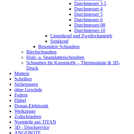
Durchmesser 3,5
Durchmesser 4
Durchmesser 5
Durchmesser 6
Durchmesser-08
Durchmesser-10
Linsenkopf und Zweilochantrieb
Senkkopf
Besondere Schrauben
Blechschrauben
Holz- u. Spanplattenschrauben
Schrauben für Kunststoffe – Thermoplaste & 3D-
Druck
Muttern
Scheiben
Sicherungen
ohne Gewinde
Federn
Dübel
Donau-Elektronik
Werkzeuge
Zollschrauben
Normteile aus TITAN
3D - Druckservice
ANGEBOTE