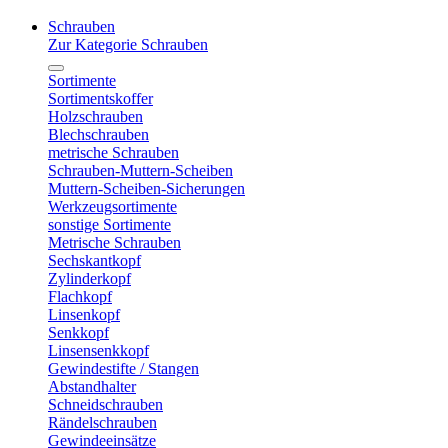
Schrauben
Zur Kategorie Schrauben
Sortimente
Sortimentskoffer
Holzschrauben
Blechschrauben
metrische Schrauben
Schrauben-Muttern-Scheiben
Muttern-Scheiben-Sicherungen
Werkzeugsortimente
sonstige Sortimente
Metrische Schrauben
Sechskantkopf
Zylinderkopf
Flachkopf
Linsenkopf
Senkkopf
Linsensenkkopf
Gewindestifte / Stangen
Abstandhalter
Schneidschrauben
Rändelschrauben
Gewindeeinsätze