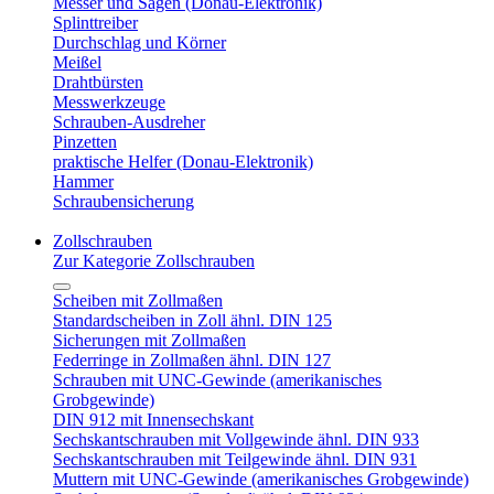
Messer und Sägen (Donau-Elektronik)
Splinttreiber
Durchschlag und Körner
Meißel
Drahtbürsten
Messwerkzeuge
Schrauben-Ausdreher
Pinzetten
praktische Helfer (Donau-Elektronik)
Hammer
Schraubensicherung
Zollschrauben
Zur Kategorie Zollschrauben
Scheiben mit Zollmaßen
Standardscheiben in Zoll ähnl. DIN 125
Sicherungen mit Zollmaßen
Federringe in Zollmaßen ähnl. DIN 127
Schrauben mit UNC-Gewinde (amerikanisches
Grobgewinde)
DIN 912 mit Innensechskant
Sechskantschrauben mit Vollgewinde ähnl. DIN 933
Sechskantschrauben mit Teilgewinde ähnl. DIN 931
Muttern mit UNC-Gewinde (amerikanisches Grobgewinde)