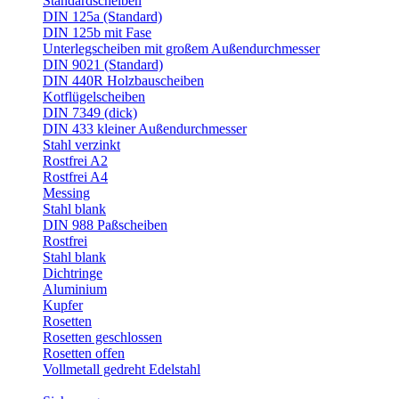
Standardscheiben
DIN 125a (Standard)
DIN 125b mit Fase
Unterlegscheiben mit großem Außendurchmesser
DIN 9021 (Standard)
DIN 440R Holzbauscheiben
Kotflügelscheiben
DIN 7349 (dick)
DIN 433 kleiner Außendurchmesser
Stahl verzinkt
Rostfrei A2
Rostfrei A4
Messing
Stahl blank
DIN 988 Paßscheiben
Rostfrei
Stahl blank
Dichtringe
Aluminium
Kupfer
Rosetten
Rosetten geschlossen
Rosetten offen
Vollmetall gedreht Edelstahl