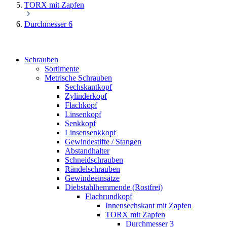
TORX mit Zapfen
Durchmesser 6
Schrauben
Sortimente
Metrische Schrauben
Sechskantkopf
Zylinderkopf
Flachkopf
Linsenkopf
Senkkopf
Linsensenkkopf
Gewindestifte / Stangen
Abstandhalter
Schneidschrauben
Rändelschrauben
Gewindeeinsätze
Diebstahlhemmende (Rostfrei)
Flachrundkopf
Innensechskant mit Zapfen
TORX mit Zapfen
Durchmesser 3