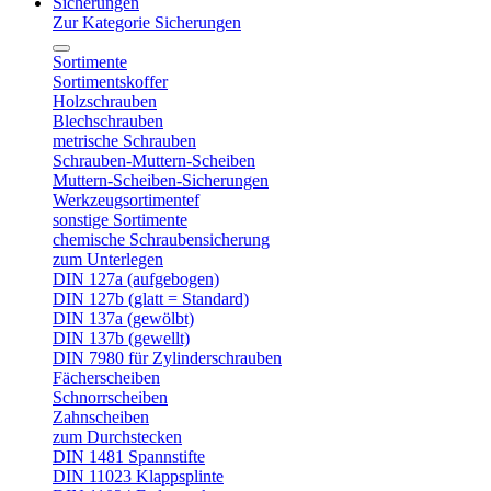
Sicherungen
Zur Kategorie Sicherungen
Sortimente
Sortimentskoffer
Holzschrauben
Blechschrauben
metrische Schrauben
Schrauben-Muttern-Scheiben
Muttern-Scheiben-Sicherungen
Werkzeugsortimentef
sonstige Sortimente
chemische Schraubensicherung
zum Unterlegen
DIN 127a (aufgebogen)
DIN 127b (glatt = Standard)
DIN 137a (gewölbt)
DIN 137b (gewellt)
DIN 7980 für Zylinderschrauben
Fächerscheiben
Schnorrscheiben
Zahnscheiben
zum Durchstecken
DIN 1481 Spannstifte
DIN 11023 Klappsplinte