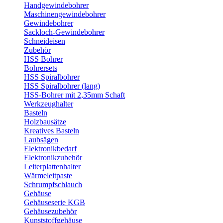
Handgewindebohrer
Maschinengewindebohrer
Gewindebohrer
Sackloch-Gewindebohrer
Schneideisen
Zubehör
HSS Bohrer
Bohrersets
HSS Spiralbohrer
HSS Spiralbohrer (lang)
HSS-Bohrer mit 2,35mm Schaft
Werkzeughalter
Basteln
Holzbausätze
Kreatives Basteln
Laubsägen
Elektronikbedarf
Elektronikzubehör
Leiterplattenhalter
Wärmeleitpaste
Schrumpfschlauch
Gehäuse
Gehäuseserie KGB
Gehäusezubehör
Kunststoffgehäuse