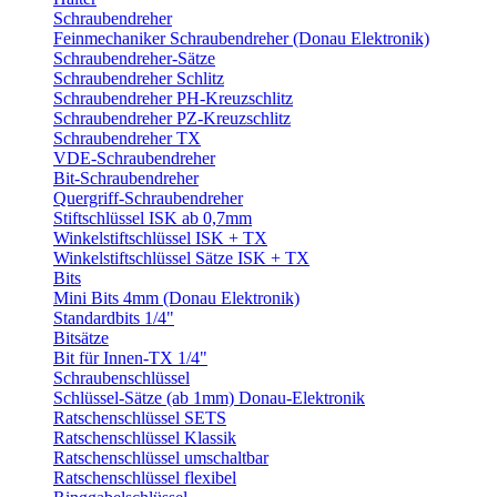
Schraubendreher
Feinmechaniker Schraubendreher (Donau Elektronik)
Schraubendreher-Sätze
Schraubendreher Schlitz
Schraubendreher PH-Kreuzschlitz
Schraubendreher PZ-Kreuzschlitz
Schraubendreher TX
VDE-Schraubendreher
Bit-Schraubendreher
Quergriff-Schraubendreher
Stiftschlüssel ISK ab 0,7mm
Winkelstiftschlüssel ISK + TX
Winkelstiftschlüssel Sätze ISK + TX
Bits
Mini Bits 4mm (Donau Elektronik)
Standardbits 1/4"
Bitsätze
Bit für Innen-TX 1/4"
Schraubenschlüssel
Schlüssel-Sätze (ab 1mm) Donau-Elektronik
Ratschenschlüssel SETS
Ratschenschlüssel Klassik
Ratschenschlüssel umschaltbar
Ratschenschlüssel flexibel