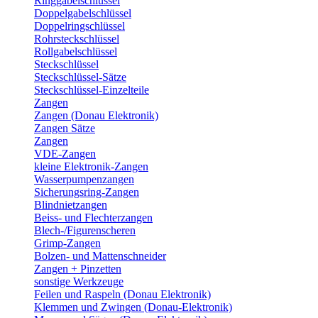
Ringgabelschlüssel
Doppelgabelschlüssel
Doppelringschlüssel
Rohrsteckschlüssel
Rollgabelschlüssel
Steckschlüssel
Steckschlüssel-Sätze
Steckschlüssel-Einzelteile
Zangen
Zangen (Donau Elektronik)
Zangen Sätze
Zangen
VDE-Zangen
kleine Elektronik-Zangen
Wasserpumpenzangen
Sicherungsring-Zangen
Blindnietzangen
Beiss- und Flechterzangen
Blech-/Figurenscheren
Grimp-Zangen
Bolzen- und Mattenschneider
Zangen + Pinzetten
sonstige Werkzeuge
Feilen und Raspeln (Donau Elektronik)
Klemmen und Zwingen (Donau-Elektronik)