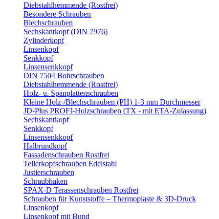
Diebstahlhemmende (Rostfrei)
Besondere Schrauben
Blechschrauben
Sechskantkopf (DIN 7976)
Zylinderkopf
Linsenkopf
Senkkopf
Linsensenkkopf
DIN 7504 Bohrschrauben
Diebstahlhemmende (Rostfrei)
Holz- u. Spanplattenschrauben
Kleine Holz-/Blechschrauben (PH) 1-3 mm Durchmesser
JD-Plus PROFI-Holzschrauben (TX - mit ETA-Zulassung)
Sechskantkopf
Senkkopf
Linsensenkkopf
Halbrundkopf
Fassadenschrauben Rostfrei
Tellerkopfschrauben Edelstahl
Justierschrauben
Schraubhaken
SPAX-D Terassenschrauben Rostfrei
Schrauben für Kunststoffe – Thermoplaste & 3D-Druck
Linsenkopf
Linsenkopf mit Bund