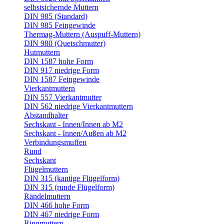
selbstsichernde Muttern
DIN 985 (Standard)
DIN 985 Feingewinde
Thermag-Muttern (Auspuff-Muttern)
DIN 980 (Quetschmutter)
Hutmuttern
DIN 1587 hohe Form
DIN 917 niedrige Form
DIN 1587 Feingewinde
Vierkantmuttern
DIN 557 Vierkantmutter
DIN 562 niedrige Vierkantmuttern
Abstandhalter
Sechskant - Innen/Innen ab M2
Sechskant - Innen/Außen ab M2
Verbindungsmuffen
Rund
Sechskant
Flügelmuttern
DIN 315 (kantige Flügelform)
DIN 315 (runde Flügelform)
Rändelmuttern
DIN 466 hohe Form
DIN 467 niedrige Form
Ringmuttern