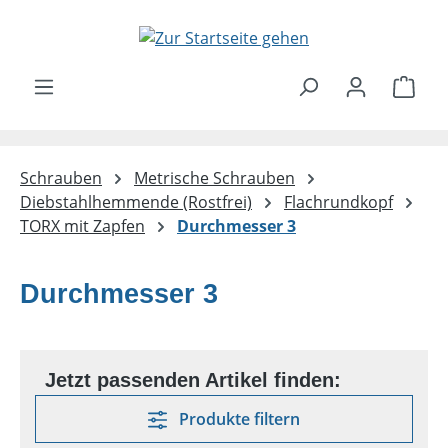
Zum Hauptinhalt springen
Ware
Schrauben
Metrische Schrauben
Diebstahlhemmende (Rostfrei)
Flachrundkopf
TORX mit Zapfen
Durchmesser 3
Durchmesser 3
Produkte filtern