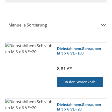
Diebstahlhem.Schrauben
M 3 x 6 VE=100
Regulärer Preis:
8,81 €*
In den Warenkorb
Diebstahlhem.Schrauben
M 3 x 6 VE=20