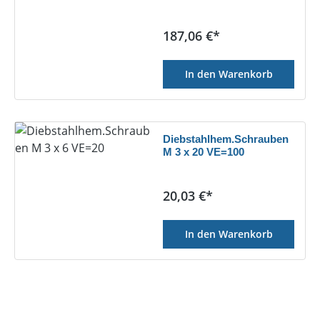
Regulärer Preis:
187,06 €*
In den Warenkorb
Diebstahlhem.Schrauben
M 3 x 20 VE=100
Regulärer Preis:
20,03 €*
In den Warenkorb