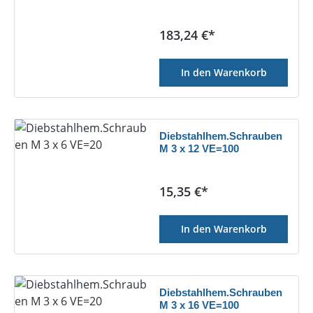
Regulärer Preis:
183,24 €*
In den Warenkorb
Diebstahlhem.Schrauben
M 3 x 12 VE=100
Regulärer Preis:
15,35 €*
In den Warenkorb
Diebstahlhem.Schrauben
M 3 x 16 VE=100