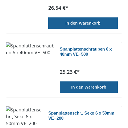
Regulärer Preis:
26,54 €*
In den Warenkorb
Spanplattenschrauben 6 x
40mm VE=500
Regulärer Preis:
25,23 €*
In den Warenkorb
Spanplattenschr., Seko 6 x 50mm
VE=200