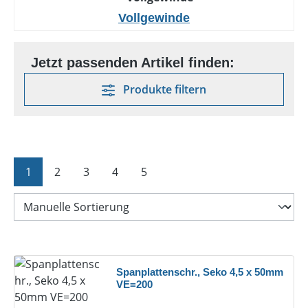
Vollgewinde
Produkte filtern
Seite
Seite
Seite
Seite
Seite
1
2
3
4
5
Spanplattenschr., Seko 4,5 x 50mm
VE=200