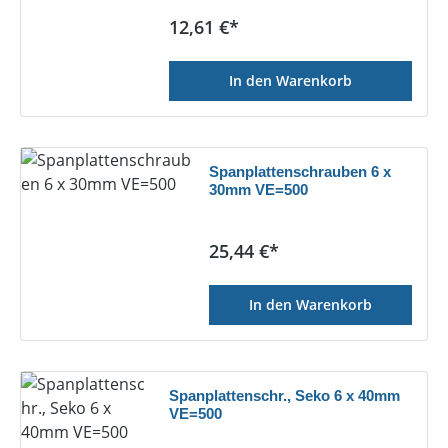
Regulärer Preis:
12,61 €*
In den Warenkorb
Spanplattenschrauben 6 x
30mm VE=500
Regulärer Preis:
25,44 €*
In den Warenkorb
Spanplattenschr., Seko 6 x 40mm
VE=500