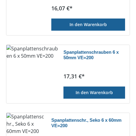
Regulärer Preis:
16,07 €*
In den Warenkorb
Spanplattenschrauben 6 x
50mm VE=200
Regulärer Preis:
17,31 €*
In den Warenkorb
Spanplattenschr., Seko 6 x 60mm
VE=200