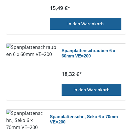
Regulärer Preis:
15,49 €*
In den Warenkorb
Spanplattenschrauben 6 x
60mm VE=200
Regulärer Preis:
18,32 €*
In den Warenkorb
Spanplattenschr., Seko 6 x 70mm
VE=200