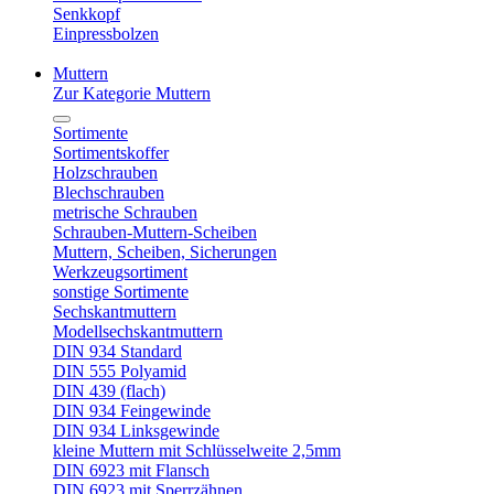
Senkkopf
Einpressbolzen
Muttern
Zur Kategorie Muttern
Sortimente
Sortimentskoffer
Holzschrauben
Blechschrauben
metrische Schrauben
Schrauben-Muttern-Scheiben
Muttern, Scheiben, Sicherungen
Werkzeugsortiment
sonstige Sortimente
Sechskantmuttern
Modellsechskantmuttern
DIN 934 Standard
DIN 555 Polyamid
DIN 439 (flach)
DIN 934 Feingewinde
DIN 934 Linksgewinde
kleine Muttern mit Schlüsselweite 2,5mm
DIN 6923 mit Flansch
DIN 6923 mit Sperrzähnen