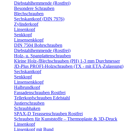
Diebstahlhemmende (Rostfrei)
Besondere Schrauben
Blechschrauben
Sechskantkopf (DIN 7976)
Zylinderkopf
Linsenkopf
Senkkopf
Linsensenkkopf
DIN 7504 Bohrschrauben
Diebstahlhemmende (Rostfrei)
Holz- u. Spanplattenschrauben
Kleine Holz-/Blechschrauben (PH) 1-3 mm Durchmesser
JD-Plus PROFI-Holzschrauben (TX - mit ETA-Zulassung)
Sechskantkopf
Senkkopf
Linsensenkkopf
Halbrundkopf
Fassadenschrauben Rostfrei
Tellerkopfschrauben Edelstahl
Justierschrauben
Schraubhaken
SPAX-D Terassenschrauben Rostfrei
Schrauben für Kunststoffe – Thermoplaste & 3D-Druck
Linsenkopf
Linsenkopf mit Bund