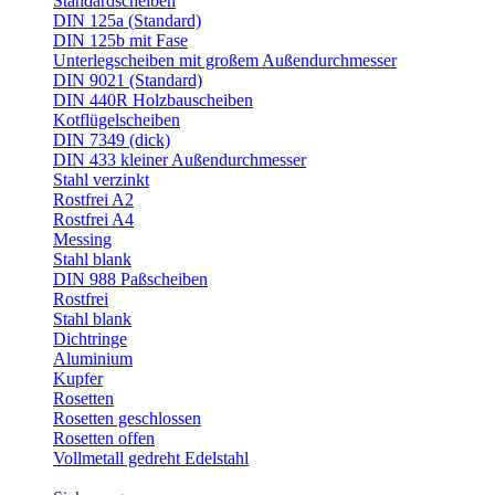
Standardscheiben
DIN 125a (Standard)
DIN 125b mit Fase
Unterlegscheiben mit großem Außendurchmesser
DIN 9021 (Standard)
DIN 440R Holzbauscheiben
Kotflügelscheiben
DIN 7349 (dick)
DIN 433 kleiner Außendurchmesser
Stahl verzinkt
Rostfrei A2
Rostfrei A4
Messing
Stahl blank
DIN 988 Paßscheiben
Rostfrei
Stahl blank
Dichtringe
Aluminium
Kupfer
Rosetten
Rosetten geschlossen
Rosetten offen
Vollmetall gedreht Edelstahl