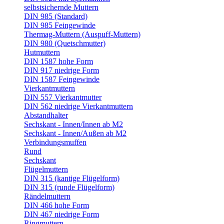
selbstsichernde Muttern
DIN 985 (Standard)
DIN 985 Feingewinde
Thermag-Muttern (Auspuff-Muttern)
DIN 980 (Quetschmutter)
Hutmuttern
DIN 1587 hohe Form
DIN 917 niedrige Form
DIN 1587 Feingewinde
Vierkantmuttern
DIN 557 Vierkantmutter
DIN 562 niedrige Vierkantmuttern
Abstandhalter
Sechskant - Innen/Innen ab M2
Sechskant - Innen/Außen ab M2
Verbindungsmuffen
Rund
Sechskant
Flügelmuttern
DIN 315 (kantige Flügelform)
DIN 315 (runde Flügelform)
Rändelmuttern
DIN 466 hohe Form
DIN 467 niedrige Form
Ringmuttern