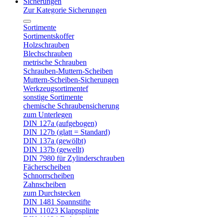
Sicherungen
Zur Kategorie Sicherungen
Sortimente
Sortimentskoffer
Holzschrauben
Blechschrauben
metrische Schrauben
Schrauben-Muttern-Scheiben
Muttern-Scheiben-Sicherungen
Werkzeugsortimentef
sonstige Sortimente
chemische Schraubensicherung
zum Unterlegen
DIN 127a (aufgebogen)
DIN 127b (glatt = Standard)
DIN 137a (gewölbt)
DIN 137b (gewellt)
DIN 7980 für Zylinderschrauben
Fächerscheiben
Schnorrscheiben
Zahnscheiben
zum Durchstecken
DIN 1481 Spannstifte
DIN 11023 Klappsplinte