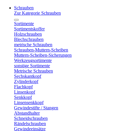
Schrauben
Zur Kategorie Schrauben
Sortimente
Sortimentskoffer
Holzschrauben
Blechschrauben
metrische Schrauben
Schrauben-Muttern-Scheiben
Muttern-Scheiben-Sicherungen
Werkzeugsortimente
sonstige Sortimente
Metrische Schrauben
Sechskantkopf
Zylinderkopf
Flachkopf
Linsenkopf
Senkkopf
Linsensenkkopf
Gewindestifte / Stangen
Abstandhalter
Schneidschrauben
Rändelschrauben
Gewindeeinsätze