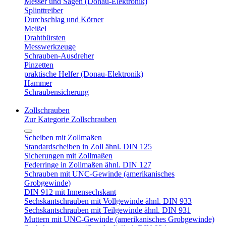
Messer und Sägen (Donau-Elektronik)
Splinttreiber
Durchschlag und Körner
Meißel
Drahtbürsten
Messwerkzeuge
Schrauben-Ausdreher
Pinzetten
praktische Helfer (Donau-Elektronik)
Hammer
Schraubensicherung
Zollschrauben
Zur Kategorie Zollschrauben
Scheiben mit Zollmaßen
Standardscheiben in Zoll ähnl. DIN 125
Sicherungen mit Zollmaßen
Federringe in Zollmaßen ähnl. DIN 127
Schrauben mit UNC-Gewinde (amerikanisches
Grobgewinde)
DIN 912 mit Innensechskant
Sechskantschrauben mit Vollgewinde ähnl. DIN 933
Sechskantschrauben mit Teilgewinde ähnl. DIN 931
Muttern mit UNC-Gewinde (amerikanisches Grobgewinde)