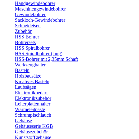
Handgewindebohrer
Maschinengewindebohrer
Gewindebohrer
Sackloch-Gewindebohrer
Schneideisen
Zubehör
HSS Bohrer
Bohrersets
HSS Spiralbohrer
HSS Spiralbohrer (lang)
HSS-Bohrer mit 2,35mm Schaft
Werkzeughalter
Basteln
Holzbausätze
Kreatives Basteln
Laubsägen
Elektronikbedarf
Elektronikzubehör
Leiterplattenhalter
Wärmeleitpaste
Schrumpfschlauch
Gehäuse
Gehäuseserie KGB
Gehäusezubehör
Kunststoffgehäuse