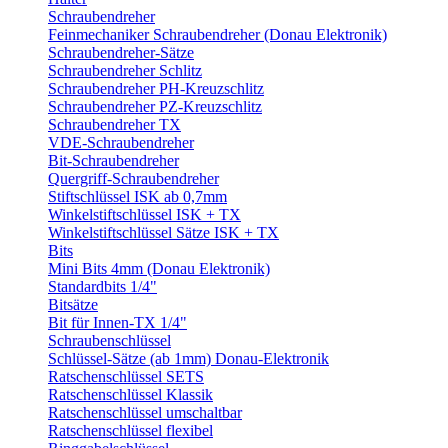
Schraubendreher
Feinmechaniker Schraubendreher (Donau Elektronik)
Schraubendreher-Sätze
Schraubendreher Schlitz
Schraubendreher PH-Kreuzschlitz
Schraubendreher PZ-Kreuzschlitz
Schraubendreher TX
VDE-Schraubendreher
Bit-Schraubendreher
Quergriff-Schraubendreher
Stiftschlüssel ISK ab 0,7mm
Winkelstiftschlüssel ISK + TX
Winkelstiftschlüssel Sätze ISK + TX
Bits
Mini Bits 4mm (Donau Elektronik)
Standardbits 1/4"
Bitsätze
Bit für Innen-TX 1/4"
Schraubenschlüssel
Schlüssel-Sätze (ab 1mm) Donau-Elektronik
Ratschenschlüssel SETS
Ratschenschlüssel Klassik
Ratschenschlüssel umschaltbar
Ratschenschlüssel flexibel