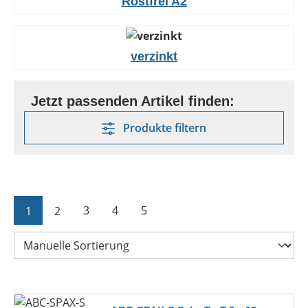
Rostfrei A2
verzinkt
Produkte filtern
Seite
Seite
Seite
Seite
Seite
1
2
3
4
5