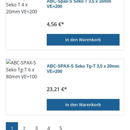
ABC-Spax-S Seko T 3,5 x 16mm
VE=200
Regulärer Preis:
4,56 €*
In den Warenkorb
ABC-SPAX-S Seko Tg-T 3,5 x 20mm
VE=200
Regulärer Preis:
23,21 €*
In den Warenkorb
Seite
Seite
Seite
Seite
Seite
1
2
3
4
5