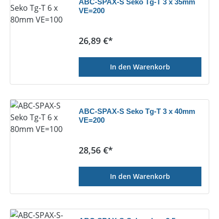
ABC-SPAX-S Seko Tg-T 3 x 35mm
VE=200
Regulärer Preis:
26,89 €*
In den Warenkorb
ABC-SPAX-S Seko Tg-T 3 x 40mm
VE=200
Regulärer Preis:
28,56 €*
In den Warenkorb