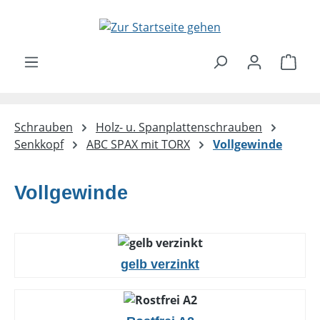
Zum Hauptinhalt springen
Ware
Schrauben
Holz- u. Spanplattenschrauben
Senkkopf
ABC SPAX mit TORX
Vollgewinde
Vollgewinde
gelb verzinkt