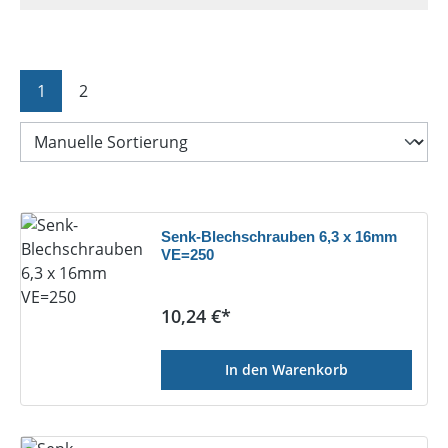
Seite
Seite
1
2
Senk-Blechschrauben 6,3 x 16mm
VE=250
Regulärer Preis:
10,24 €*
In den Warenkorb