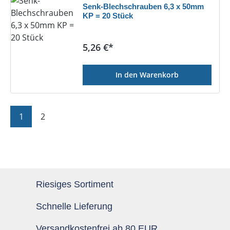
Senk-Blechschrauben 6,3 x 50mm
KP = 20 Stück
Regulärer Preis:
5,26 €*
In den Warenkorb
Seite
Seite
1
2
Riesiges Sortiment
Schnelle Lieferung
Versandkostenfrei ab 80 EUR