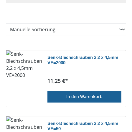
Senk-Blechschrauben 2,2 x 4,5mm
VE=2000
Regulärer Preis:
11,25 €*
In den Warenkorb
Senk-Blechschrauben 2,2 x 4,5mm
VE=50