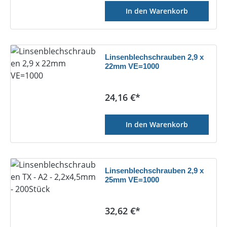
In den Warenkorb
Linsenblechschrauben 2,9 x
22mm VE=1000
Regulärer Preis:
24,16 €*
In den Warenkorb
Linsenblechschrauben 2,9 x
25mm VE=1000
Regulärer Preis:
32,62 €*