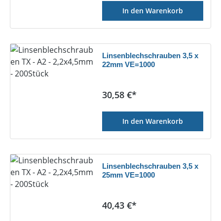
In den Warenkorb
Linsenblechschrauben 3,5 x
22mm VE=1000
Regulärer Preis:
30,58 €*
In den Warenkorb
Linsenblechschrauben 3,5 x
25mm VE=1000
Regulärer Preis:
40,43 €*