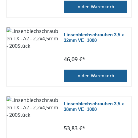
In den Warenkorb
Linsenblechschrauben 3,5 x
32mm VE=1000
Regulärer Preis:
46,09 €*
In den Warenkorb
Linsenblechschrauben 3,5 x
38mm VE=1000
Regulärer Preis:
53,83 €*