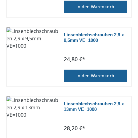
In den Warenkorb
Linsenblechschrauben 2,9 x
9,5mm VE=1000
Regulärer Preis:
24,80 €*
In den Warenkorb
Linsenblechschrauben 2,9 x
13mm VE=1000
Regulärer Preis:
28,20 €*