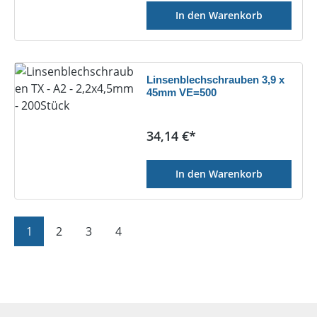
In den Warenkorb
Linsenblechschrauben 3,9 x
45mm VE=500
Regulärer Preis:
34,14 €*
In den Warenkorb
Seite
Seite
Seite
Seite
1
2
3
4