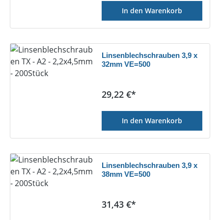
In den Warenkorb
Linsenblechschrauben 3,9 x
32mm VE=500
Regulärer Preis:
29,22 €*
In den Warenkorb
Linsenblechschrauben 3,9 x
38mm VE=500
Regulärer Preis:
31,43 €*