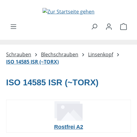
Zum Hauptinhalt springen
Ware
Schrauben
Blechschrauben
Linsenkopf
ISO 14585 ISR (~TORX)
ISO 14585 ISR (~TORX)
Rostfrei A2