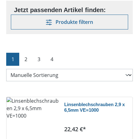
Produkte filtern
Seite
Seite
Seite
Seite
1
2
3
4
Linsenblechschrauben 2,9 x
6,5mm VE=1000
Regulärer Preis:
22,42 €*