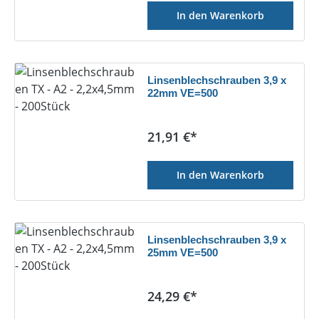
In den Warenkorb
Linsenblechschrauben 3,9 x
22mm VE=500
Regulärer Preis:
21,91 €*
In den Warenkorb
Linsenblechschrauben 3,9 x
25mm VE=500
Regulärer Preis:
24,29 €*