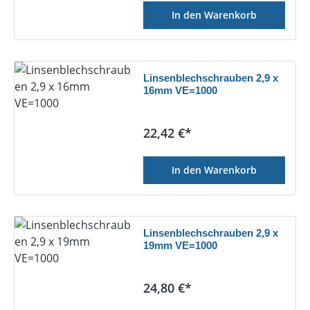
In den Warenkorb
Linsenblechschrauben 2,9 x
16mm VE=1000
Regulärer Preis:
22,42 €*
In den Warenkorb
Linsenblechschrauben 2,9 x
19mm VE=1000
Regulärer Preis:
24,80 €*