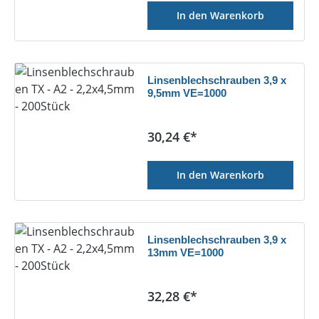
In den Warenkorb
Linsenblechschrauben 3,9 x
9,5mm VE=1000
Regulärer Preis:
30,24 €*
In den Warenkorb
Linsenblechschrauben 3,9 x
13mm VE=1000
Regulärer Preis:
32,28 €*