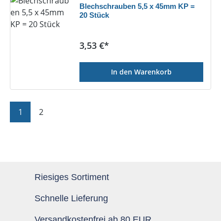
Blechschrauben 5,5 x 45mm KP =
20 Stück
Regulärer Preis:
3,53 €*
In den Warenkorb
Seite
Seite
1
2
Riesiges Sortiment
Schnelle Lieferung
Versandkostenfrei ab 80 EUR