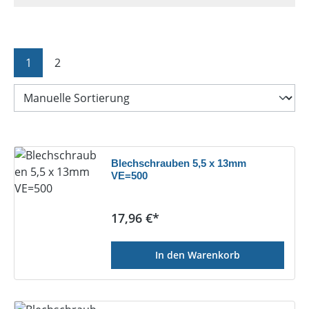
Seite
Seite
1
2
Blechschrauben 5,5 x 13mm
VE=500
Regulärer Preis:
17,96 €*
In den Warenkorb