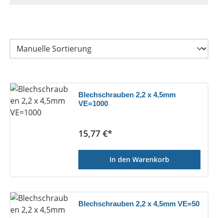
Blechschrauben 2,2 x 4,5mm
VE=1000
Regulärer Preis:
15,77 €*
In den Warenkorb
Blechschrauben 2,2 x 4,5mm VE=50