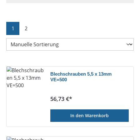
Seite
Seite
1
2
Blechschrauben 5,5 x 13mm
VE=500
Regulärer Preis:
56,73 €*
In den Warenkorb