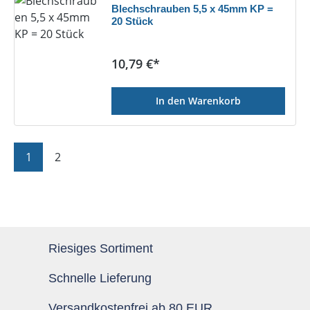
Blechschrauben 5,5 x 45mm KP =
20 Stück
Regulärer Preis:
10,79 €*
In den Warenkorb
Seite
Seite
1
2
Riesiges Sortiment
Schnelle Lieferung
Versandkostenfrei ab 80 EUR