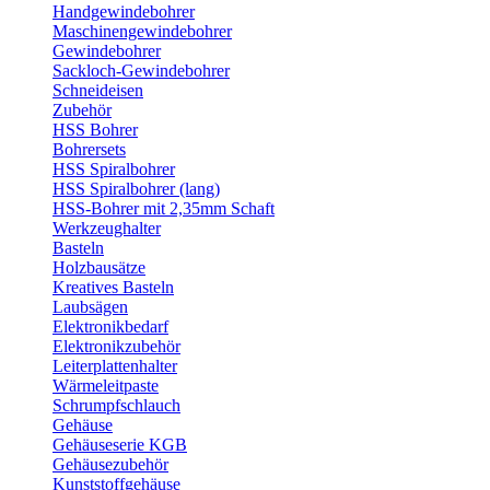
Handgewindebohrer
Maschinengewindebohrer
Gewindebohrer
Sackloch-Gewindebohrer
Schneideisen
Zubehör
HSS Bohrer
Bohrersets
HSS Spiralbohrer
HSS Spiralbohrer (lang)
HSS-Bohrer mit 2,35mm Schaft
Werkzeughalter
Basteln
Holzbausätze
Kreatives Basteln
Laubsägen
Elektronikbedarf
Elektronikzubehör
Leiterplattenhalter
Wärmeleitpaste
Schrumpfschlauch
Gehäuse
Gehäuseserie KGB
Gehäusezubehör
Kunststoffgehäuse