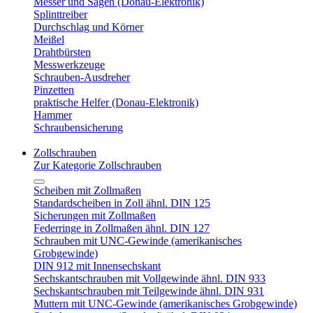
Messer und Sägen (Donau-Elektronik)
Splinttreiber
Durchschlag und Körner
Meißel
Drahtbürsten
Messwerkzeuge
Schrauben-Ausdreher
Pinzetten
praktische Helfer (Donau-Elektronik)
Hammer
Schraubensicherung
Zollschrauben
Zur Kategorie Zollschrauben
Scheiben mit Zollmaßen
Standardscheiben in Zoll ähnl. DIN 125
Sicherungen mit Zollmaßen
Federringe in Zollmaßen ähnl. DIN 127
Schrauben mit UNC-Gewinde (amerikanisches
Grobgewinde)
DIN 912 mit Innensechskant
Sechskantschrauben mit Vollgewinde ähnl. DIN 933
Sechskantschrauben mit Teilgewinde ähnl. DIN 931
Muttern mit UNC-Gewinde (amerikanisches Grobgewinde)