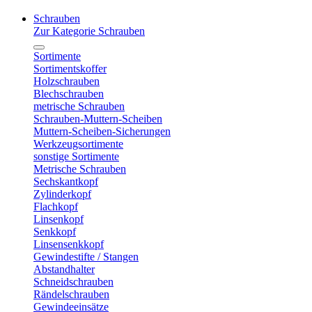
Schrauben
Zur Kategorie Schrauben
Sortimente
Sortimentskoffer
Holzschrauben
Blechschrauben
metrische Schrauben
Schrauben-Muttern-Scheiben
Muttern-Scheiben-Sicherungen
Werkzeugsortimente
sonstige Sortimente
Metrische Schrauben
Sechskantkopf
Zylinderkopf
Flachkopf
Linsenkopf
Senkkopf
Linsensenkkopf
Gewindestifte / Stangen
Abstandhalter
Schneidschrauben
Rändelschrauben
Gewindeeinsätze