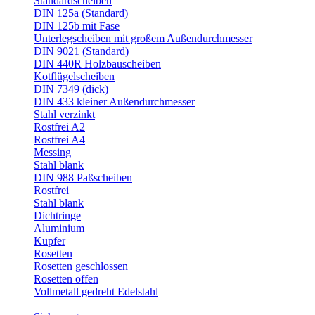
Standardscheiben
DIN 125a (Standard)
DIN 125b mit Fase
Unterlegscheiben mit großem Außendurchmesser
DIN 9021 (Standard)
DIN 440R Holzbauscheiben
Kotflügelscheiben
DIN 7349 (dick)
DIN 433 kleiner Außendurchmesser
Stahl verzinkt
Rostfrei A2
Rostfrei A4
Messing
Stahl blank
DIN 988 Paßscheiben
Rostfrei
Stahl blank
Dichtringe
Aluminium
Kupfer
Rosetten
Rosetten geschlossen
Rosetten offen
Vollmetall gedreht Edelstahl