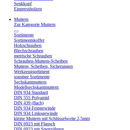
Senkkopf
Einpressbolzen
Muttern
Zur Kategorie Muttern
Sortimente
Sortimentskoffer
Holzschrauben
Blechschrauben
metrische Schrauben
Schrauben-Muttern-Scheiben
Muttern, Scheiben, Sicherungen
Werkzeugsortiment
sonstige Sortimente
Sechskantmuttern
Modellsechskantmuttern
DIN 934 Standard
DIN 555 Polyamid
DIN 439 (flach)
DIN 934 Feingewinde
DIN 934 Linksgewinde
kleine Muttern mit Schlüsselweite 2,5mm
DIN 6923 mit Flansch
DIN 6923 mit Sperrzähnen