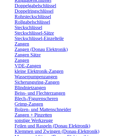
Ringgabelschlüssel
Doppelgabelschlüssel
Doppelringschlüssel
Rohrsteckschlüssel
Rollgabelschlüssel
Steckschlüssel
Steckschlüssel-Sätze
Steckschlüssel-Einzelteile
Zangen
Zangen (Donau Elektronik)
Zangen Sätze
Zangen
VDE-Zangen
kleine Elektronik-Zangen
Wasserpumpenzangen
Sicherungsring-Zangen
Blindnietzangen
Beiss- und Flechterzangen
Blech-/Figurenscheren
Grimp-Zangen
Bolzen- und Mattenschneider
Zangen + Pinzetten
sonstige Werkzeuge
Feilen und Raspeln (Donau Elektronik)
Klemmen und Zwingen (Donau-Elektronik)