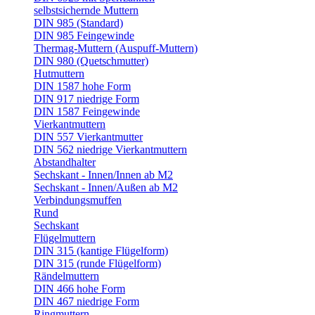
selbstsichernde Muttern
DIN 985 (Standard)
DIN 985 Feingewinde
Thermag-Muttern (Auspuff-Muttern)
DIN 980 (Quetschmutter)
Hutmuttern
DIN 1587 hohe Form
DIN 917 niedrige Form
DIN 1587 Feingewinde
Vierkantmuttern
DIN 557 Vierkantmutter
DIN 562 niedrige Vierkantmuttern
Abstandhalter
Sechskant - Innen/Innen ab M2
Sechskant - Innen/Außen ab M2
Verbindungsmuffen
Rund
Sechskant
Flügelmuttern
DIN 315 (kantige Flügelform)
DIN 315 (runde Flügelform)
Rändelmuttern
DIN 466 hohe Form
DIN 467 niedrige Form
Ringmuttern