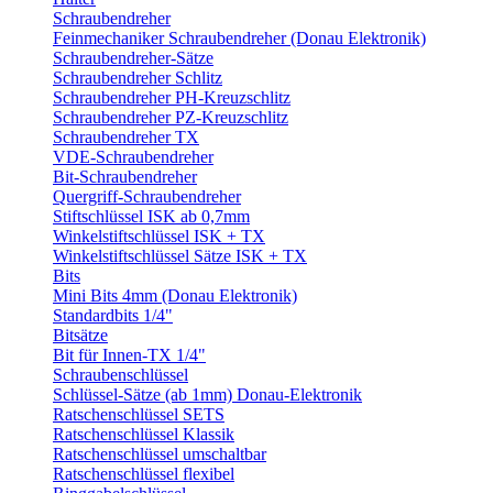
Schraubendreher
Feinmechaniker Schraubendreher (Donau Elektronik)
Schraubendreher-Sätze
Schraubendreher Schlitz
Schraubendreher PH-Kreuzschlitz
Schraubendreher PZ-Kreuzschlitz
Schraubendreher TX
VDE-Schraubendreher
Bit-Schraubendreher
Quergriff-Schraubendreher
Stiftschlüssel ISK ab 0,7mm
Winkelstiftschlüssel ISK + TX
Winkelstiftschlüssel Sätze ISK + TX
Bits
Mini Bits 4mm (Donau Elektronik)
Standardbits 1/4"
Bitsätze
Bit für Innen-TX 1/4"
Schraubenschlüssel
Schlüssel-Sätze (ab 1mm) Donau-Elektronik
Ratschenschlüssel SETS
Ratschenschlüssel Klassik
Ratschenschlüssel umschaltbar
Ratschenschlüssel flexibel