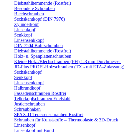
Diebstahlhemmende (Rostfrei)
Besondere Schrauben
Blechschrauben
Sechskantkopf (DIN 7976)
Zylinderkopf
Linsenkopf
Senkkopf
Linsensenkkopf
DIN 7504 Bohrschrauben
Diebstahlhemmende (Rostfrei)
Holz- u. Spanplattenschrauben
Kleine Holz-/Blechschrauben (PH) 1-3 mm Durchmesser
JD-Plus PROFI-Holzschrauben (TX - mit ETA-Zulassung)
Sechskantkopf
Senkkopf
Linsensenkkopf
Halbrundkopf
Fassadenschrauben Rostfrei
Tellerkopfschrauben Edelstahl
Justierschrauben
Schraubhaken
SPAX-D Terassenschrauben Rostfrei
Schrauben für Kunststoffe – Thermoplaste & 3D-Druck
Linsenkopf
Linsenkopf mit Bund