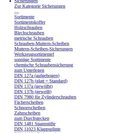
Sicherungen
Zur Kategorie Sicherungen
Sortimente
Sortimentskoffer
Holzschrauben
Blechschrauben
metrische Schrauben
Schrauben-Muttern-Scheiben
Muttern-Scheiben-Sicherungen
Werkzeugsortimentef
sonstige Sortimente
chemische Schraubensicherung
zum Unterlegen
DIN 127a (aufgebogen)
DIN 127b (glatt = Standard)
DIN 137a (gewölbt)
DIN 137b (gewellt)
DIN 7980 für Zylinderschrauben
Fächerscheiben
Schnorrscheiben
Zahnscheiben
zum Durchstecken
DIN 1481 Spannstifte
DIN 11023 Klappsplinte