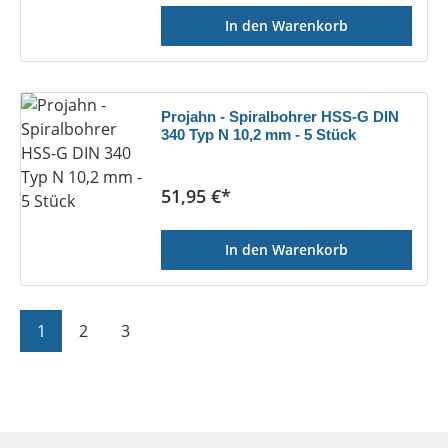
In den Warenkorb
Projahn - Spiralbohrer HSS-G DIN
340 Typ N 10,2 mm - 5 Stück
Regulärer Preis:
51,95 €*
In den Warenkorb
Seite
Seite
Seite
1
2
3