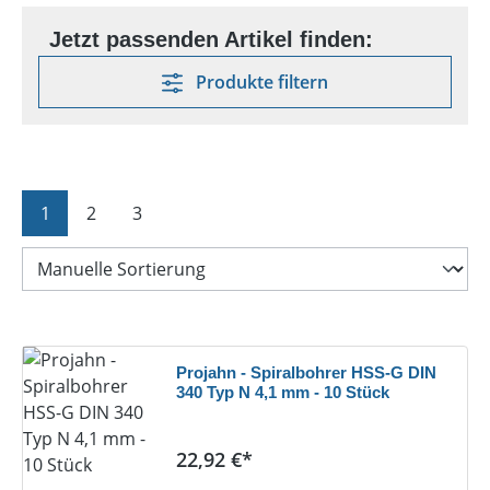
Produkte filtern
Seite
Seite
Seite
1
2
3
Projahn - Spiralbohrer HSS-G DIN
340 Typ N 4,1 mm - 10 Stück
Regulärer Preis:
22,92 €*