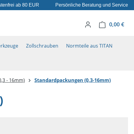
tenfrei ab 80 EUR
Persönliche Beratung und Service
0,00 €
Ware
rkzeuge
Zollschrauben
Normteile aus TITAN
0,3 - 16mm)
Standardpackungen (0,3-16mm)
)