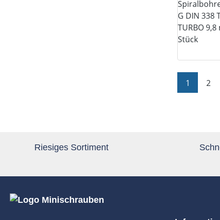
Seite
Sei
1
2
Riesiges Sortiment
Schne