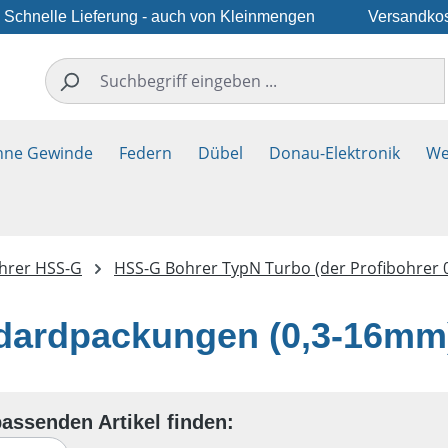
Schnelle Lieferung - auch von Kleinmengen
Versandkos
hne Gewinde
Federn
Dübel
Donau-Elektronik
We
ohrer HSS-G
HSS-G Bohrer TypN Turbo (der Profibohrer 
dardpackungen (0,3-16mm