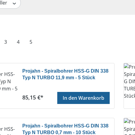
ller
te
Seite
Seite
Seite
3
4
5
Projahn - Spiralbohrer HSS-G DIN 338
Typ N TURBO 11,9 mm - 5 Stück
Regulärer Preis:
85,15 €*
In den Warenkorb
Projahn - Spiralbohrer HSS-G DIN 338
Typ N TURBO 0,7 mm - 10 Stück