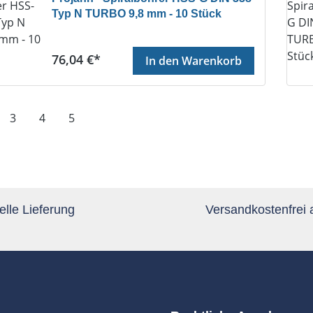
Typ N TURBO 9,8 mm - 10 Stück
Regulärer Preis:
76,04 €*
In den Warenkorb
te
Seite
Seite
Seite
3
4
5
lle Lieferung
Versandkostenfrei