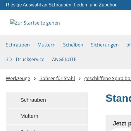
Riesige Auswahl an Schrauben, Federn und Zubehör
m Hauptinhalt springen
Zur Suche springen
Zur Hauptnavigation springen
Schrauben
Muttern
Scheiben
Sicherungen
o
3D - Druckservice
ANGEBOTE
Werkzeuge
Bohrer für Stahl
geschliffene Spiralb
Stan
Schrauben
Muttern