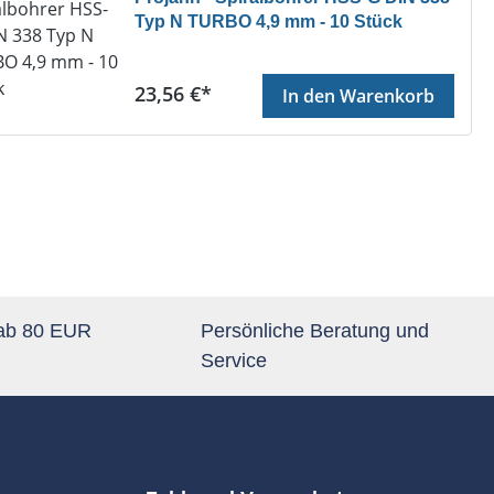
Typ N TURBO 4,9 mm - 10 Stück
Regulärer Preis:
23,56 €*
In den Warenkorb
 ab 80 EUR
Persönliche Beratung und
Service