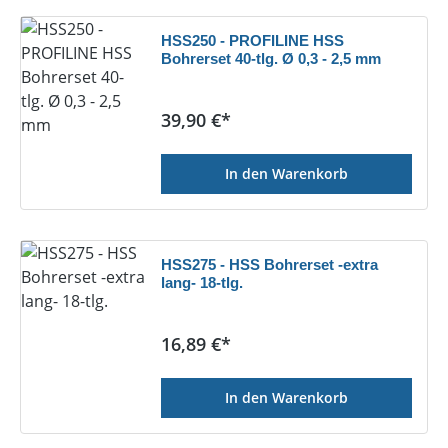
HSS250 - PROFILINE HSS
Bohrerset 40-tlg. Ø 0,3 - 2,5 mm
Regulärer Preis:
39,90 €*
In den Warenkorb
HSS275 - HSS Bohrerset -extra
lang- 18-tlg.
Regulärer Preis:
16,89 €*
In den Warenkorb