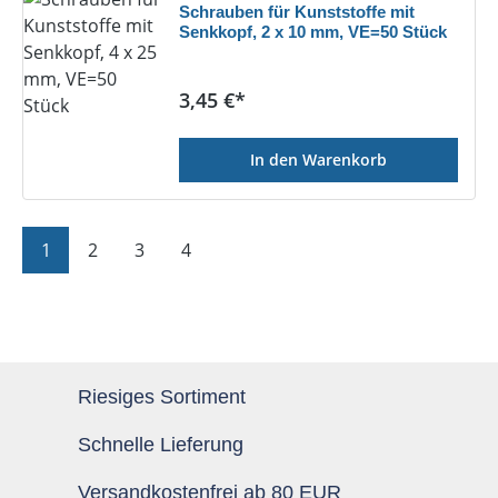
Schrauben für Kunststoffe mit
Senkkopf, 2 x 10 mm, VE=50 Stück
Regulärer Preis:
3,45 €*
In den Warenkorb
Seite
Seite
Seite
Seite
1
2
3
4
Riesiges Sortiment
Schnelle Lieferung
Versandkostenfrei ab 80 EUR