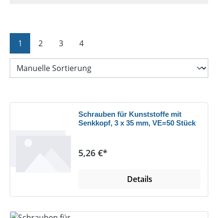
Seite
Seite
Seite
Seite
1
2
3
4
Schrauben für Kunststoffe mit
Senkkopf, 3 x 35 mm, VE=50 Stück
Regulärer Preis:
5,26 €*
Details