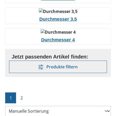
Durchmesser 3,5
Durchmesser 4
Produkte filtern
Seite
Seite
1
2