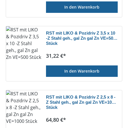
In den Warenkorb
RST mit LIKO & Pozidriv Z 3,5 x 10
-Z Stahl geh., gal Zn gal Zn VE=500
Stück
Regulärer Preis:
31,22 €*
In den Warenkorb
RST mit LIKO & Pozidriv Z 2,5 x 8 -
Z Stahl geh., gal Zn gal Zn VE=1000
Stück
Regulärer Preis:
64,80 €*