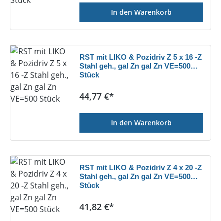
In den Warenkorb
RST mit LIKO & Pozidriv Z 5 x 16 -Z
Stahl geh., gal Zn gal Zn VE=500
Stück
Regulärer Preis:
44,77 €*
In den Warenkorb
RST mit LIKO & Pozidriv Z 4 x 20 -Z
Stahl geh., gal Zn gal Zn VE=500
Stück
Regulärer Preis:
41,82 €*