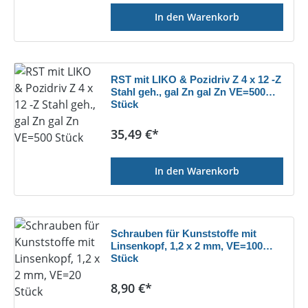
In den Warenkorb
RST mit LIKO & Pozidriv Z 4 x 12 -Z
Stahl geh., gal Zn gal Zn VE=500
Stück
Regulärer Preis:
35,49 €*
In den Warenkorb
Schrauben für Kunststoffe mit
Linsenkopf, 1,2 x 2 mm, VE=100
Stück
Regulärer Preis:
8,90 €*