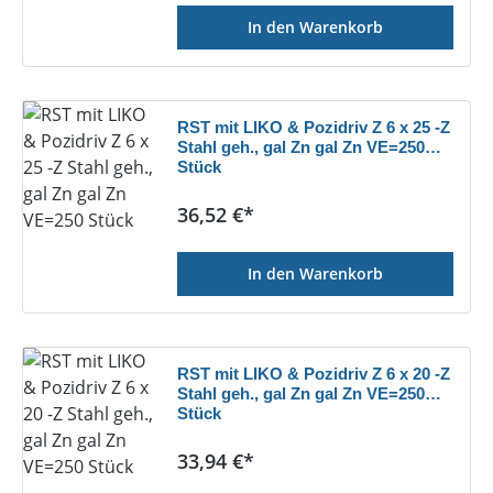
In den Warenkorb
RST mit LIKO & Pozidriv Z 6 x 25 -Z
Stahl geh., gal Zn gal Zn VE=250
Stück
Regulärer Preis:
36,52 €*
In den Warenkorb
RST mit LIKO & Pozidriv Z 6 x 20 -Z
Stahl geh., gal Zn gal Zn VE=250
Stück
Regulärer Preis:
33,94 €*