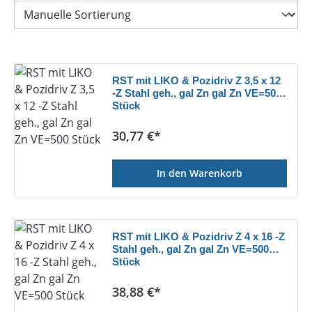
RST mit LIKO & Pozidriv Z 3,5 x 12
-Z Stahl geh., gal Zn gal Zn VE=500
Stück
Regulärer Preis:
30,77 €*
In den Warenkorb
RST mit LIKO & Pozidriv Z 4 x 16 -Z
Stahl geh., gal Zn gal Zn VE=500
Stück
Regulärer Preis:
38,88 €*