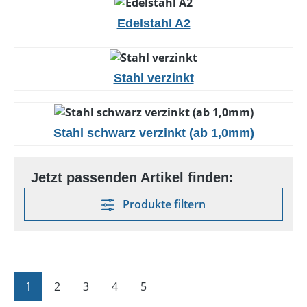
Edelstahl A2
Stahl verzinkt
Stahl schwarz verzinkt (ab 1,0mm)
Produkte filtern
Seite
Seite
Seite
Seite
Seite
1
2
3
4
5