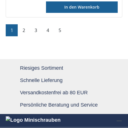
In den Warenkorb
Seite
Seite
Seite
Seite
Seite
1
2
3
4
5
Riesiges Sortiment
Schnelle Lieferung
Versandkostenfrei ab 80 EUR
Persönliche Beratung und Service