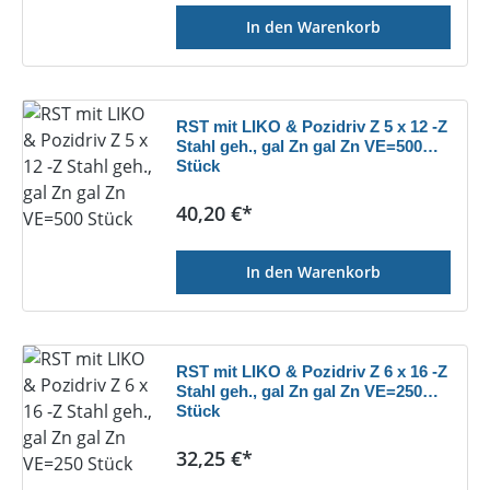
In den Warenkorb
RST mit LIKO & Pozidriv Z 5 x 12 -Z
Stahl geh., gal Zn gal Zn VE=500
Stück
Regulärer Preis:
40,20 €*
In den Warenkorb
RST mit LIKO & Pozidriv Z 6 x 16 -Z
Stahl geh., gal Zn gal Zn VE=250
Stück
Regulärer Preis:
32,25 €*