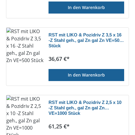
In den Warenkorb
RST mit LIKO & Pozidriv Z 3,5 x 16
-Z Stahl geh., gal Zn gal Zn VE=500
Stück
Regulärer Preis:
36,67 €*
In den Warenkorb
RST mit LIKO & Pozidriv Z 2,5 x 10
-Z Stahl geh., gal Zn gal Zn
VE=1000 Stück
Regulärer Preis:
61,25 €*