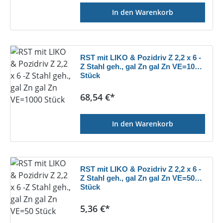
In den Warenkorb
RST mit LIKO & Pozidriv Z 2,2 x 6 -
Z Stahl geh., gal Zn gal Zn VE=1000
Stück
Regulärer Preis:
68,54 €*
In den Warenkorb
RST mit LIKO & Pozidriv Z 2,2 x 6 -
Z Stahl geh., gal Zn gal Zn VE=50
Stück
Regulärer Preis:
5,36 €*