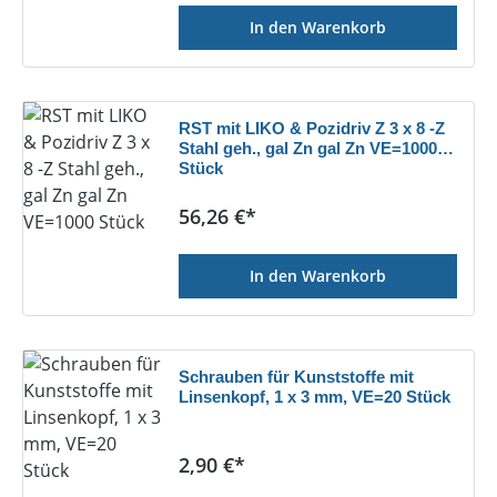
In den Warenkorb
RST mit LIKO & Pozidriv Z 3 x 8 -Z
Stahl geh., gal Zn gal Zn VE=1000
Stück
Regulärer Preis:
56,26 €*
In den Warenkorb
Schrauben für Kunststoffe mit
Linsenkopf, 1 x 3 mm, VE=20 Stück
Regulärer Preis:
2,90 €*