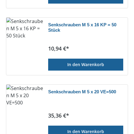
Senkschrauben M 5 x 16 KP = 50
Stück
Regulärer Preis:
10,94 €*
In den Warenkorb
Senkschrauben M 5 x 20 VE=500
Regulärer Preis:
35,36 €*
In den Warenkorb