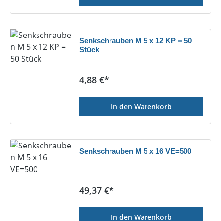
Senkschrauben M 5 x 12 KP = 50
Stück
Regulärer Preis:
4,88 €*
In den Warenkorb
Senkschrauben M 5 x 16 VE=500
Regulärer Preis:
49,37 €*
In den Warenkorb