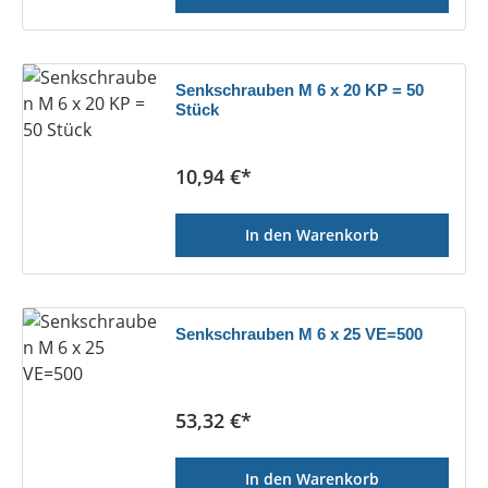
Senkschrauben M 6 x 20 KP = 50
Stück
Regulärer Preis:
10,94 €*
In den Warenkorb
Senkschrauben M 6 x 25 VE=500
Regulärer Preis:
53,32 €*
In den Warenkorb