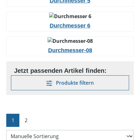
Durchmesser 5
Durchmesser 6
Durchmesser-08
Produkte filtern
Seite
Seite
1
2