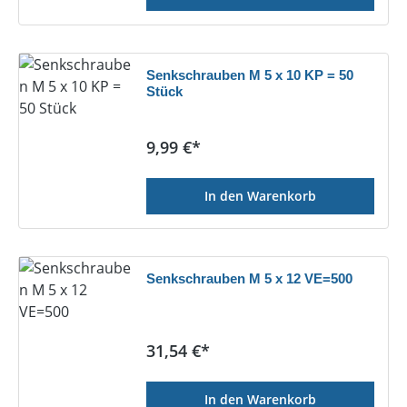
Senkschrauben M 5 x 10 KP = 50
Stück
Regulärer Preis:
9,99 €*
In den Warenkorb
Senkschrauben M 5 x 12 VE=500
Regulärer Preis:
31,54 €*
In den Warenkorb