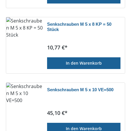
Senkschrauben M 5 x 8 KP = 50
Stück
Regulärer Preis:
10,77 €*
In den Warenkorb
Senkschrauben M 5 x 10 VE=500
Regulärer Preis:
45,10 €*
In den Warenkorb