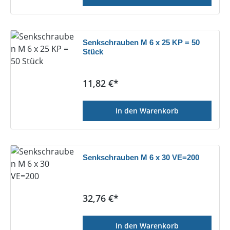
Senkschrauben M 6 x 25 KP = 50
Stück
Regulärer Preis:
11,82 €*
In den Warenkorb
Senkschrauben M 6 x 30 VE=200
Regulärer Preis:
32,76 €*
In den Warenkorb