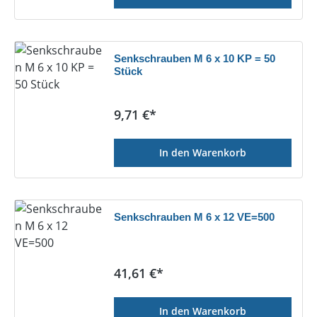
Senkschrauben M 6 x 10 KP = 50
Stück
Regulärer Preis:
9,71 €*
In den Warenkorb
Senkschrauben M 6 x 12 VE=500
Regulärer Preis:
41,61 €*
In den Warenkorb