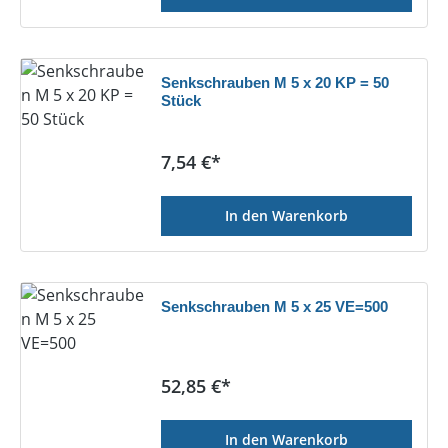
Senkschrauben M 5 x 20 KP = 50
Stück
Regulärer Preis:
7,54 €*
In den Warenkorb
Senkschrauben M 5 x 25 VE=500
Regulärer Preis:
52,85 €*
In den Warenkorb