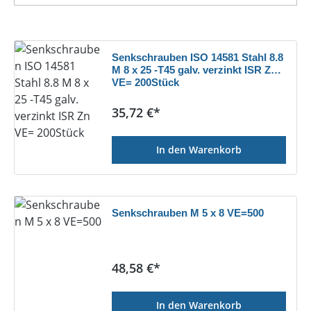
Senkschrauben ISO 14581 Stahl 8.8
M 8 x 25 -T45 galv. verzinkt ISR Zn
VE= 200Stück
Regulärer Preis:
35,72 €*
In den Warenkorb
Senkschrauben M 5 x 8 VE=500
Regulärer Preis:
48,58 €*
In den Warenkorb