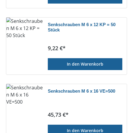
Senkschrauben M 6 x 12 KP = 50
Stück
Regulärer Preis:
9,22 €*
In den Warenkorb
Senkschrauben M 6 x 16 VE=500
Regulärer Preis:
45,73 €*
In den Warenkorb