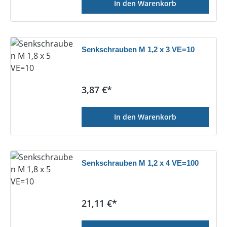
In den Warenkorb
Senkschrauben M 1,2 x 3 VE=10
Regulärer Preis:
3,87 €*
In den Warenkorb
Senkschrauben M 1,2 x 4 VE=100
Regulärer Preis:
21,11 €*