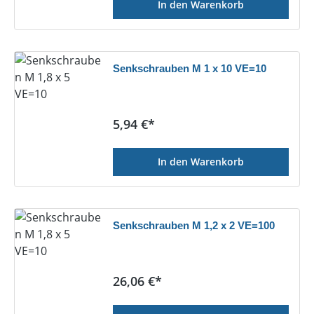
In den Warenkorb
Senkschrauben M 1 x 10 VE=10
Regulärer Preis:
5,94 €*
In den Warenkorb
Senkschrauben M 1,2 x 2 VE=100
Regulärer Preis:
26,06 €*