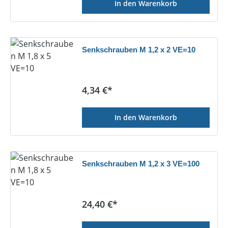
In den Warenkorb
Senkschrauben M 1,2 x 2 VE=10
Regulärer Preis:
4,34 €*
In den Warenkorb
Senkschrauben M 1,2 x 3 VE=100
Regulärer Preis:
24,40 €*