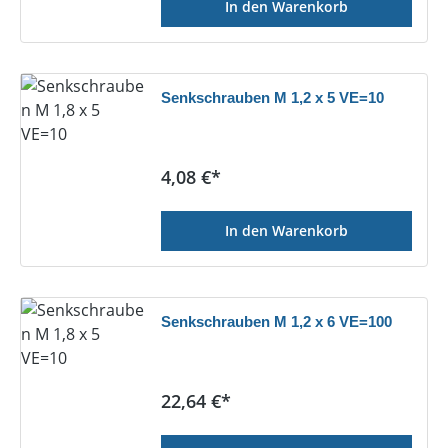
In den Warenkorb
Senkschrauben M 1,2 x 5 VE=10
Regulärer Preis:
4,08 €*
In den Warenkorb
Senkschrauben M 1,2 x 6 VE=100
Regulärer Preis:
22,64 €*