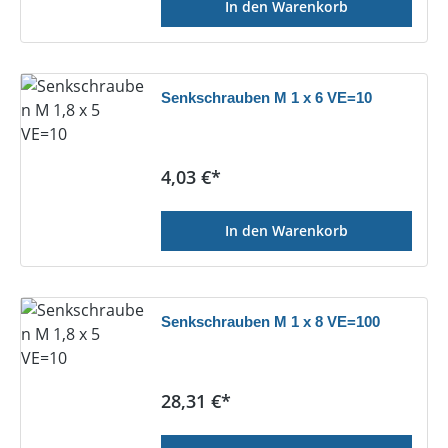
In den Warenkorb
Senkschrauben M 1 x 6 VE=10
Regulärer Preis:
4,03 €*
In den Warenkorb
Senkschrauben M 1 x 8 VE=100
Regulärer Preis:
28,31 €*