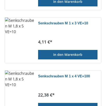
In den Warenkorb
Senkschrauben M 1 x 3 VE=10
Regulärer Preis:
4,11 €*
In den Warenkorb
Senkschrauben M 1 x 4 VE=100
Regulärer Preis:
22,38 €*