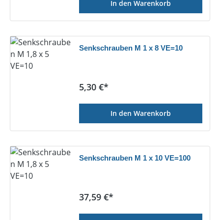
In den Warenkorb
Senkschrauben M 1 x 8 VE=10
Regulärer Preis:
5,30 €*
In den Warenkorb
Senkschrauben M 1 x 10 VE=100
Regulärer Preis:
37,59 €*