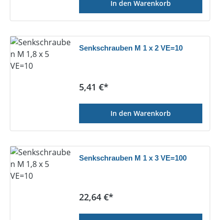
In den Warenkorb
Senkschrauben M 1 x 2 VE=10
Regulärer Preis:
5,41 €*
In den Warenkorb
Senkschrauben M 1 x 3 VE=100
Regulärer Preis:
22,64 €*