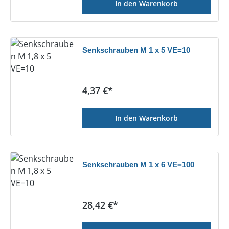
In den Warenkorb
Senkschrauben M 1 x 5 VE=10
Regulärer Preis:
4,37 €*
In den Warenkorb
Senkschrauben M 1 x 6 VE=100
Regulärer Preis:
28,42 €*