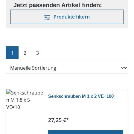
Produkte filtern
Seite
Seite
Seite
1
2
3
Senkschrauben M 1 x 2 VE=100
Regulärer Preis:
27,25 €*