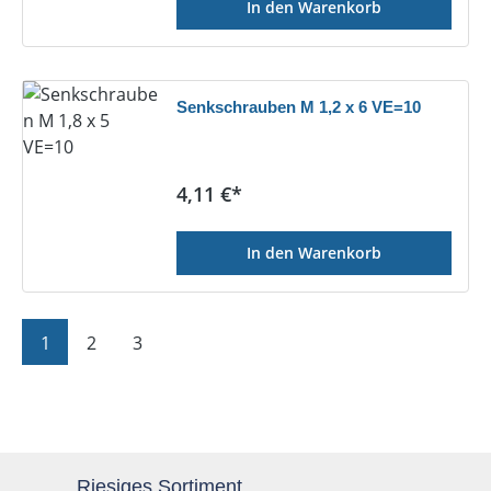
In den Warenkorb
Senkschrauben M 1,2 x 6 VE=10
Regulärer Preis:
4,11 €*
In den Warenkorb
Seite
Seite
Seite
1
2
3
Riesiges Sortiment