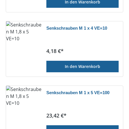
In den Warenkorb
Senkschrauben M 1 x 4 VE=10
Regulärer Preis:
4,18 €*
In den Warenkorb
Senkschrauben M 1 x 5 VE=100
Regulärer Preis:
23,42 €*