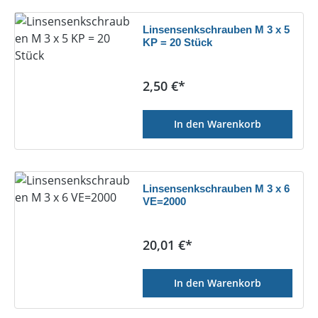
Linsensenkschrauben M 3 x 5
KP = 20 Stück
Regulärer Preis:
2,50 €*
In den Warenkorb
Linsensenkschrauben M 3 x 6
VE=2000
Regulärer Preis:
20,01 €*
In den Warenkorb