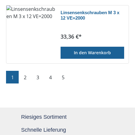
Linsensenkschrauben M 3 x
12 VE=2000
Regulärer Preis:
33,36 €*
In den Warenkorb
Seite
Seite
Seite
Seite
Seite
1
2
3
4
5
Riesiges Sortiment
Schnelle Lieferung