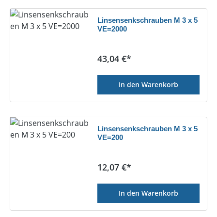
Linsensenkschrauben M 3 x 5
VE=2000
Regulärer Preis:
43,04 €*
In den Warenkorb
Linsensenkschrauben M 3 x 5
VE=200
Regulärer Preis:
12,07 €*
In den Warenkorb