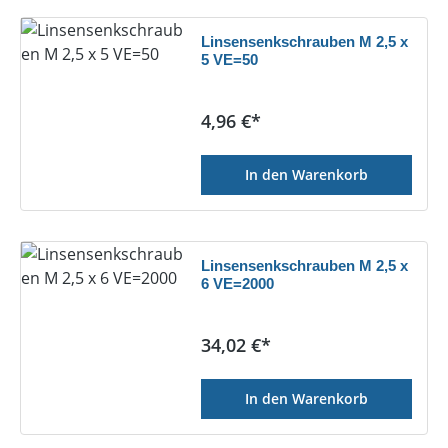
Linsensenkschrauben M 2,5 x
5 VE=50
Regulärer Preis:
4,96 €*
In den Warenkorb
Linsensenkschrauben M 2,5 x
6 VE=2000
Regulärer Preis:
34,02 €*
In den Warenkorb