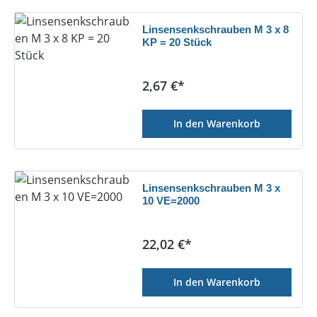
Linsensenkschrauben M 3 x 8
KP = 20 Stück
Regulärer Preis:
2,67 €*
In den Warenkorb
Linsensenkschrauben M 3 x
10 VE=2000
Regulärer Preis:
22,02 €*
In den Warenkorb