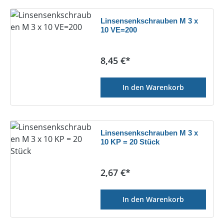
Linsensenkschrauben M 3 x
10 VE=200
Regulärer Preis:
8,45 €*
In den Warenkorb
Linsensenkschrauben M 3 x
10 KP = 20 Stück
Regulärer Preis:
2,67 €*
In den Warenkorb