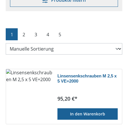
Produkte filtern
Seite
Seite
Seite
Seite
Seite
1
2
3
4
5
Linsensenkschrauben M 2,5 x
5 VE=2000
Regulärer Preis:
95,20 €*
In den Warenkorb