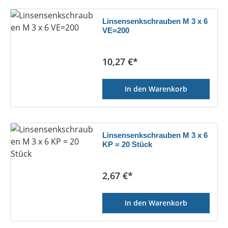
Linsensenkschrauben M 3 x 6
VE=200
Regulärer Preis:
10,27 €*
In den Warenkorb
Linsensenkschrauben M 3 x 6
KP = 20 Stück
Regulärer Preis:
2,67 €*
In den Warenkorb