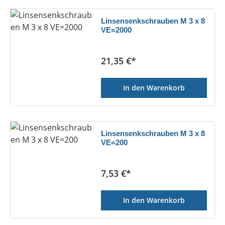
Linsensenkschrauben M 3 x 8
VE=2000
Regulärer Preis:
21,35 €*
In den Warenkorb
Linsensenkschrauben M 3 x 8
VE=200
Regulärer Preis:
7,53 €*
In den Warenkorb