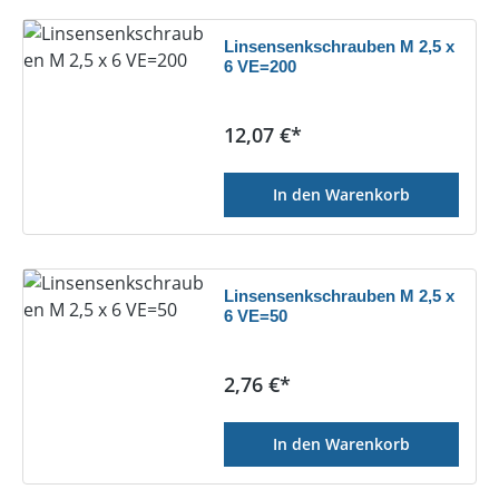
Linsensenkschrauben M 2,5 x
6 VE=200
Regulärer Preis:
12,07 €*
In den Warenkorb
Linsensenkschrauben M 2,5 x
6 VE=50
Regulärer Preis:
2,76 €*
In den Warenkorb