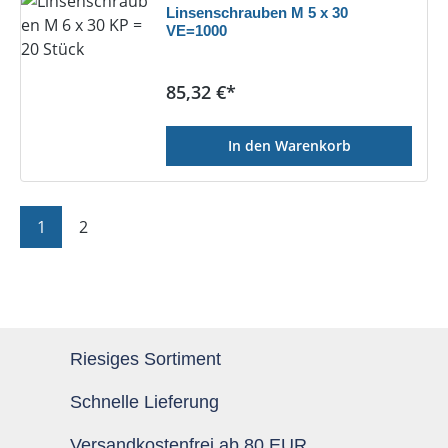
Linsenschrauben M 5 x 30
VE=1000
Regulärer Preis:
85,32 €*
In den Warenkorb
Seite
Seite
1
2
Riesiges Sortiment
Schnelle Lieferung
Versandkostenfrei ab 80 EUR