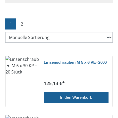
Seite
Seite
1
2
Linsenschrauben M 5 x 6 VE=2000
Regulärer Preis:
125,13 €*
In den Warenkorb