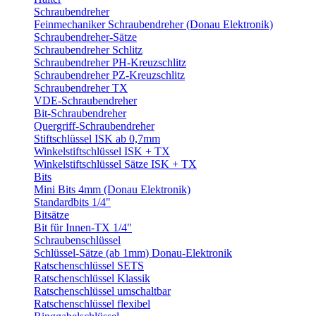
Schraubendreher
Feinmechaniker Schraubendreher (Donau Elektronik)
Schraubendreher-Sätze
Schraubendreher Schlitz
Schraubendreher PH-Kreuzschlitz
Schraubendreher PZ-Kreuzschlitz
Schraubendreher TX
VDE-Schraubendreher
Bit-Schraubendreher
Quergriff-Schraubendreher
Stiftschlüssel ISK ab 0,7mm
Winkelstiftschlüssel ISK + TX
Winkelstiftschlüssel Sätze ISK + TX
Bits
Mini Bits 4mm (Donau Elektronik)
Standardbits 1/4"
Bitsätze
Bit für Innen-TX 1/4"
Schraubenschlüssel
Schlüssel-Sätze (ab 1mm) Donau-Elektronik
Ratschenschlüssel SETS
Ratschenschlüssel Klassik
Ratschenschlüssel umschaltbar
Ratschenschlüssel flexibel