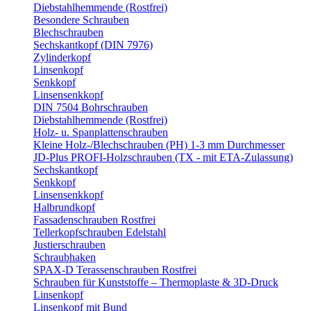
Diebstahlhemmende (Rostfrei)
Besondere Schrauben
Blechschrauben
Sechskantkopf (DIN 7976)
Zylinderkopf
Linsenkopf
Senkkopf
Linsensenkkopf
DIN 7504 Bohrschrauben
Diebstahlhemmende (Rostfrei)
Holz- u. Spanplattenschrauben
Kleine Holz-/Blechschrauben (PH) 1-3 mm Durchmesser
JD-Plus PROFI-Holzschrauben (TX - mit ETA-Zulassung)
Sechskantkopf
Senkkopf
Linsensenkkopf
Halbrundkopf
Fassadenschrauben Rostfrei
Tellerkopfschrauben Edelstahl
Justierschrauben
Schraubhaken
SPAX-D Terassenschrauben Rostfrei
Schrauben für Kunststoffe – Thermoplaste & 3D-Druck
Linsenkopf
Linsenkopf mit Bund