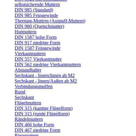
selbstsichernde Muttern
DIN 985 (Standard)
DIN 985 Feingewinde
Thermag-Muttern (Auspuff-Muttern)
DIN 980 (Quetschmutter)
Hutmuttern
DIN 1587 hohe Form
DIN 917 niedrige Form
DIN 1587 Feingewinde
Vierkantmuttern
DIN 557 Vierkantmutter
DIN 562 niedrige Vierkantmuttern
Abstandhalter
Sechskant - Innen/Innen ab M2
Sechskant - Innen/Außen ab M2
Verbindungsmuffen
Rund
Sechskant
Flügelmuttern
DIN 315 (kantige Flügelform)
DIN 315 (runde Flügelform)
Rändelmuttern
DIN 466 hohe Form
DIN 467 niedrige Form
Ringmuttern