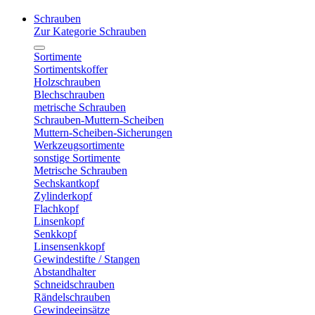
Schrauben
Zur Kategorie Schrauben
Sortimente
Sortimentskoffer
Holzschrauben
Blechschrauben
metrische Schrauben
Schrauben-Muttern-Scheiben
Muttern-Scheiben-Sicherungen
Werkzeugsortimente
sonstige Sortimente
Metrische Schrauben
Sechskantkopf
Zylinderkopf
Flachkopf
Linsenkopf
Senkkopf
Linsensenkkopf
Gewindestifte / Stangen
Abstandhalter
Schneidschrauben
Rändelschrauben
Gewindeeinsätze