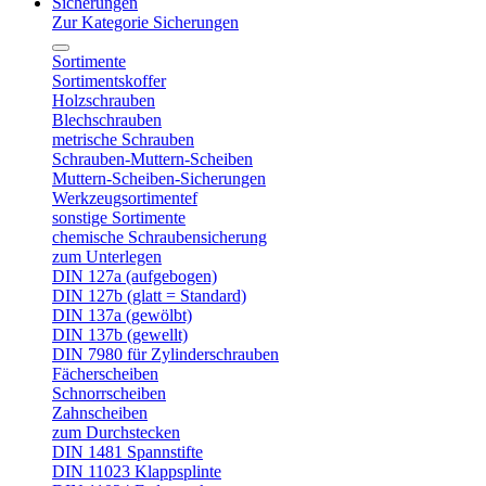
Sicherungen
Zur Kategorie Sicherungen
Sortimente
Sortimentskoffer
Holzschrauben
Blechschrauben
metrische Schrauben
Schrauben-Muttern-Scheiben
Muttern-Scheiben-Sicherungen
Werkzeugsortimentef
sonstige Sortimente
chemische Schraubensicherung
zum Unterlegen
DIN 127a (aufgebogen)
DIN 127b (glatt = Standard)
DIN 137a (gewölbt)
DIN 137b (gewellt)
DIN 7980 für Zylinderschrauben
Fächerscheiben
Schnorrscheiben
Zahnscheiben
zum Durchstecken
DIN 1481 Spannstifte
DIN 11023 Klappsplinte