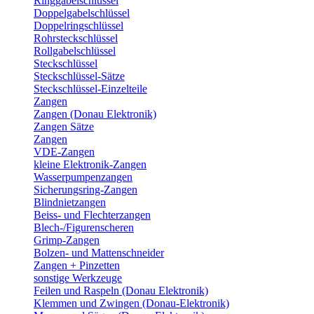
Ringgabelschlüssel
Doppelgabelschlüssel
Doppelringschlüssel
Rohrsteckschlüssel
Rollgabelschlüssel
Steckschlüssel
Steckschlüssel-Sätze
Steckschlüssel-Einzelteile
Zangen
Zangen (Donau Elektronik)
Zangen Sätze
Zangen
VDE-Zangen
kleine Elektronik-Zangen
Wasserpumpenzangen
Sicherungsring-Zangen
Blindnietzangen
Beiss- und Flechterzangen
Blech-/Figurenscheren
Grimp-Zangen
Bolzen- und Mattenschneider
Zangen + Pinzetten
sonstige Werkzeuge
Feilen und Raspeln (Donau Elektronik)
Klemmen und Zwingen (Donau-Elektronik)