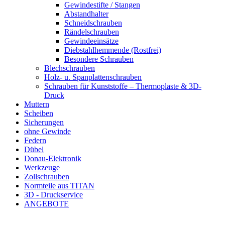
Gewindestifte / Stangen
Abstandhalter
Schneidschrauben
Rändelschrauben
Gewindeeinsätze
Diebstahlhemmende (Rostfrei)
Besondere Schrauben
Blechschrauben
Holz- u. Spanplattenschrauben
Schrauben für Kunststoffe – Thermoplaste & 3D-
Druck
Muttern
Scheiben
Sicherungen
ohne Gewinde
Federn
Dübel
Donau-Elektronik
Werkzeuge
Zollschrauben
Normteile aus TITAN
3D - Druckservice
ANGEBOTE