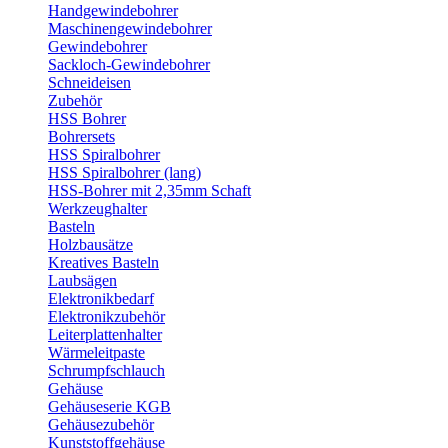
Handgewindebohrer
Maschinengewindebohrer
Gewindebohrer
Sackloch-Gewindebohrer
Schneideisen
Zubehör
HSS Bohrer
Bohrersets
HSS Spiralbohrer
HSS Spiralbohrer (lang)
HSS-Bohrer mit 2,35mm Schaft
Werkzeughalter
Basteln
Holzbausätze
Kreatives Basteln
Laubsägen
Elektronikbedarf
Elektronikzubehör
Leiterplattenhalter
Wärmeleitpaste
Schrumpfschlauch
Gehäuse
Gehäuseserie KGB
Gehäusezubehör
Kunststoffgehäuse