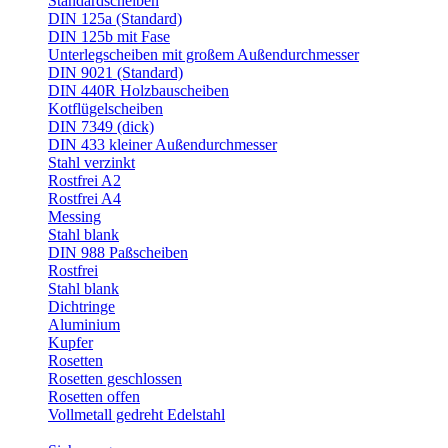
Standardscheiben
DIN 125a (Standard)
DIN 125b mit Fase
Unterlegscheiben mit großem Außendurchmesser
DIN 9021 (Standard)
DIN 440R Holzbauscheiben
Kotflügelscheiben
DIN 7349 (dick)
DIN 433 kleiner Außendurchmesser
Stahl verzinkt
Rostfrei A2
Rostfrei A4
Messing
Stahl blank
DIN 988 Paßscheiben
Rostfrei
Stahl blank
Dichtringe
Aluminium
Kupfer
Rosetten
Rosetten geschlossen
Rosetten offen
Vollmetall gedreht Edelstahl