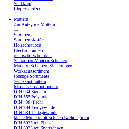
Senkkopf
Einpressbolzen
Muttern
Zur Kategorie Muttern
Sortimente
Sortimentskoffer
Holzschrauben
Blechschrauben
metrische Schrauben
Schrauben-Muttern-Scheiben
Muttern, Scheiben, Sicherungen
Werkzeugsortiment
sonstige Sortimente
Sechskantmuttern
Modellsechskantmuttern
DIN 934 Standard
DIN 555 Polyamid
DIN 439 (flach)
DIN 934 Feingewinde
DIN 934 Linksgewinde
kleine Muttern mit Schlüsselweite 2,5mm
DIN 6923 mit Flansch
DIN 6923 mit Sperrzähnen