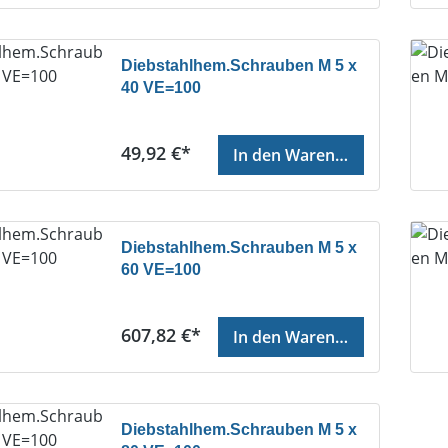
Diebstahlhem.Schrauben M 5 x
40 VE=100
Regulärer Preis:
49,92 €*
In den Warenkorb
Diebstahlhem.Schrauben M 5 x
60 VE=100
Regulärer Preis:
607,82 €*
In den Warenkorb
Diebstahlhem.Schrauben M 5 x