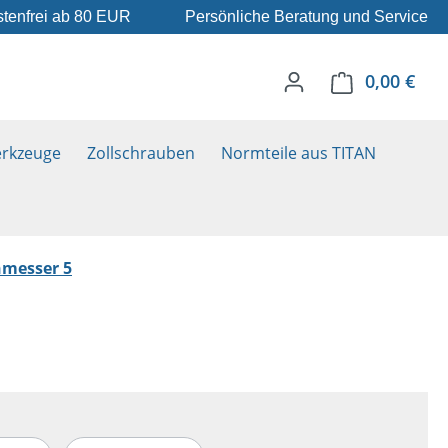
tenfrei ab 80 EUR
Persönliche Beratung und Service
0,00 €
Ware
rkzeuge
Zollschrauben
Normteile aus TITAN
messer 5