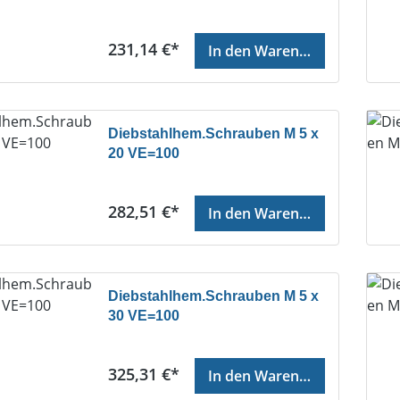
Regulärer Preis:
231,14 €*
In den Warenkorb
Diebstahlhem.Schrauben M 5 x
20 VE=100
Regulärer Preis:
282,51 €*
In den Warenkorb
Diebstahlhem.Schrauben M 5 x
30 VE=100
Regulärer Preis:
325,31 €*
In den Warenkorb