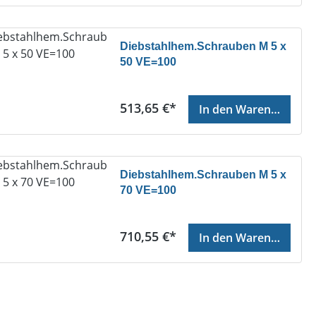
Diebstahlhem.Schrauben M 5 x
50 VE=100
Regulärer Preis:
513,65 €*
In den Warenkorb
Diebstahlhem.Schrauben M 5 x
70 VE=100
Regulärer Preis:
710,55 €*
In den Warenkorb