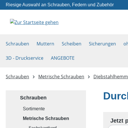
Riesige Auswahl an Schrauben, Federn und Zubehör
m Hauptinhalt springen
Zur Suche springen
Zur Hauptnavigation springen
Schrauben
Muttern
Scheiben
Sicherungen
o
3D - Druckservice
ANGEBOTE
Schrauben
Metrische Schrauben
Diebstahlhemme
Durc
Schrauben
Sortimente
Metrische Schrauben
Sechskantkopf