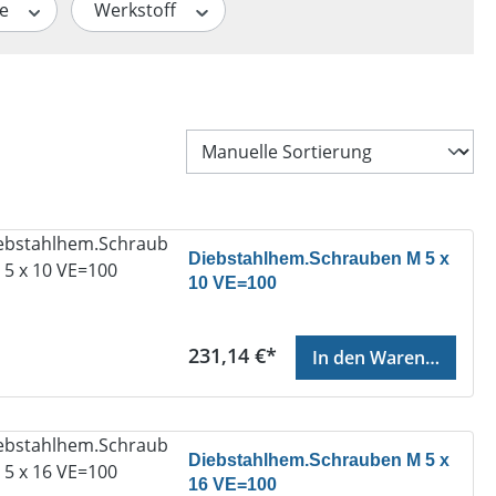
ge
Werkstoff
Diebstahlhem.Schrauben M 5 x
10 VE=100
Regulärer Preis:
231,14 €*
In den Warenkorb
Diebstahlhem.Schrauben M 5 x
16 VE=100