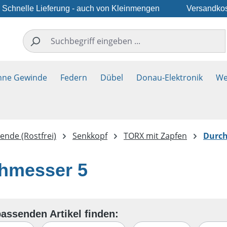
Schnelle Lieferung - auch von Kleinmengen
Versandkos
hne Gewinde
Federn
Dübel
Donau-Elektronik
We
nde (Rostfrei)
Senkkopf
TORX mit Zapfen
Durch
hmesser 5