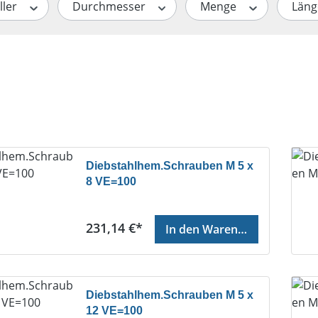
ller
Durchmesser
Menge
Län
Diebstahlhem.Schrauben M 5 x
8 VE=100
Regulärer Preis:
231,14 €*
In den Warenkorb
Diebstahlhem.Schrauben M 5 x
12 VE=100