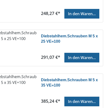
Regulärer Preis:
248,27 €*
In den Warenkorb
Diebstahlhem.Schrauben M 5 x
25 VE=100
Regulärer Preis:
291,07 €*
In den Warenkorb
Diebstahlhem.Schrauben M 5 x
35 VE=100
Regulärer Preis:
385,24 €*
In den Warenkorb