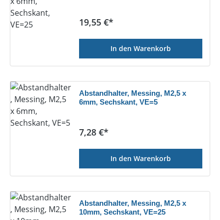
Regulärer Preis:
19,55 €*
In den Warenkorb
Abstandhalter, Messing, M2,5 x
6mm, Sechskant, VE=5
Regulärer Preis:
7,28 €*
In den Warenkorb
Abstandhalter, Messing, M2,5 x
10mm, Sechskant, VE=25