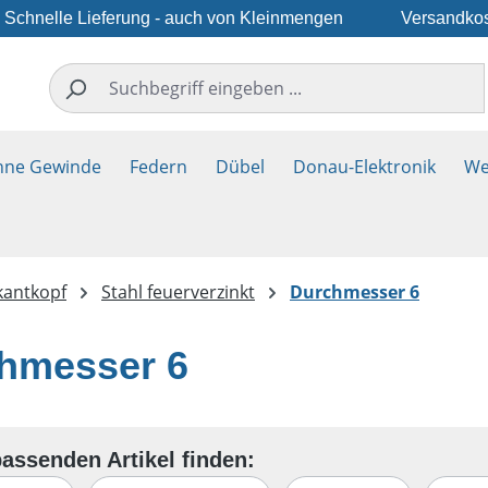
Schnelle Lieferung - auch von Kleinmengen
Versandkos
hne Gewinde
Federn
Dübel
Donau-Elektronik
We
kantkopf
Stahl feuerverzinkt
Durchmesser 6
hmesser 6