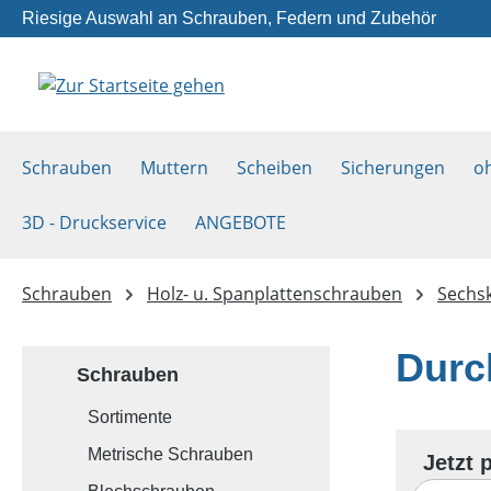
Riesige Auswahl an Schrauben, Federn und Zubehör
m Hauptinhalt springen
Zur Suche springen
Zur Hauptnavigation springen
Schrauben
Muttern
Scheiben
Sicherungen
o
3D - Druckservice
ANGEBOTE
Schrauben
Holz- u. Spanplattenschrauben
Sechs
Durc
Schrauben
Sortimente
Metrische Schrauben