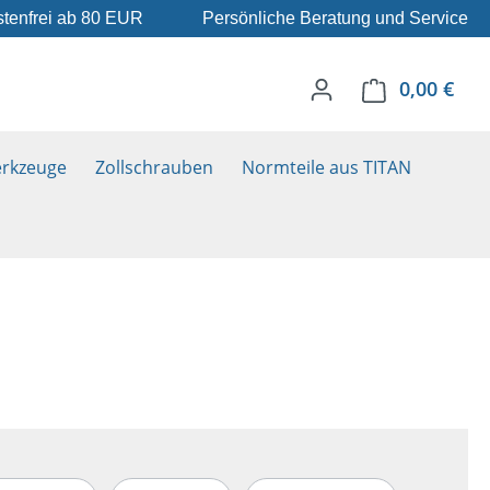
tenfrei ab 80 EUR
Persönliche Beratung und Service
0,00 €
Ware
rkzeuge
Zollschrauben
Normteile aus TITAN