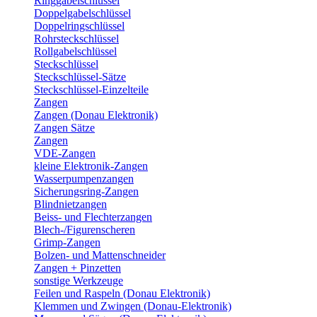
Ringgabelschlüssel
Doppelgabelschlüssel
Doppelringschlüssel
Rohrsteckschlüssel
Rollgabelschlüssel
Steckschlüssel
Steckschlüssel-Sätze
Steckschlüssel-Einzelteile
Zangen
Zangen (Donau Elektronik)
Zangen Sätze
Zangen
VDE-Zangen
kleine Elektronik-Zangen
Wasserpumpenzangen
Sicherungsring-Zangen
Blindnietzangen
Beiss- und Flechterzangen
Blech-/Figurenscheren
Grimp-Zangen
Bolzen- und Mattenschneider
Zangen + Pinzetten
sonstige Werkzeuge
Feilen und Raspeln (Donau Elektronik)
Klemmen und Zwingen (Donau-Elektronik)