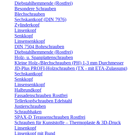
Diebstahlhemmende (Rostfrei)
Besondere Schrauben
Blechschrauben
Sechskantkopf (DIN 7976)
Zylinderkopf
Linsenkopf
Senkkopf
Linsensenkkopf
DIN 7504 Bohrschrauben
Diebstahlhemmende (Rostfrei)
Holz- u. Spanplattenschrauben
Kleine Holz-/Blechschrauben (PH) 1-3 mm Durchmesser
JD-Plus PROFI-Holzschrauben (TX - mit ETA-Zulassung)
Sechskantkopf
Senkkopf
Linsensenkkopf
Halbrundkopf
Fassadenschrauben Rostfrei
Tellerkopfschrauben Edelstahl
Justierschrauben
Schraubhaken
SPAX-D Terassenschrauben Rostfrei
Schrauben für Kunststoffe – Thermoplaste & 3D-Druck
Linsenkopf
Linsenkopf mit Bund