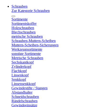
Schrauben
Zur Kategorie Schrauben
Sortimente
Sortimentskoffer
Holzschrauben
Blechschrauben
metrische Schrauben
Schrauben-Muttern-Scheiben
Muttern-Scheiben-Sicherungen
Werkzeugsortimente
sonstige Sortimente
Metrische Schrauben
Sechskantkopf
Zylinderkopf
Flachkopf
Linsenkopf
Senkkopf
Linsensenkkopf
Gewindestifte / Stangen
Abstandhalter
Schneidschrauben
Rändelschrauben
Gewindeeinsätze