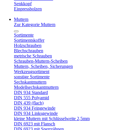
Senkkopf
Einpressbolzen
Muttern
Zur Kategorie Muttern
Sortimente
Sortimentskoffer
Holzschrauben
Blechschrauben
metrische Schrauben
Schrauben-Muttern-Scheiben
Muttern, Scheiben, Sicherungen
Werkzeugsortiment
sonstige Sortimente
Sechskantmuttern
Modellsechskantmuttern
DIN 934 Standard
DIN 555 Polyamid
DIN 439 (flach)
DIN 934 Feingewinde
DIN 934 Linksgewinde
kleine Muttern mit Schlüsselweite 2,5mm
DIN 6923 mit Flansch
DIN 6923 mit Sperrzähnen