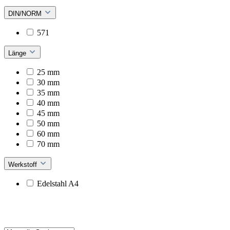
DIN/NORM
571
Länge
25 mm
30 mm
35 mm
40 mm
45 mm
50 mm
60 mm
70 mm
Werkstoff
Edelstahl A4