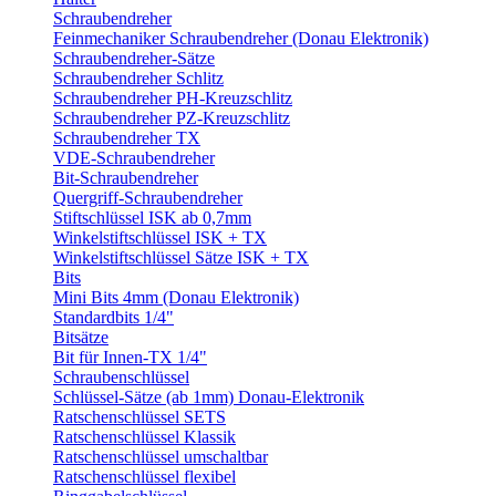
Schraubendreher
Feinmechaniker Schraubendreher (Donau Elektronik)
Schraubendreher-Sätze
Schraubendreher Schlitz
Schraubendreher PH-Kreuzschlitz
Schraubendreher PZ-Kreuzschlitz
Schraubendreher TX
VDE-Schraubendreher
Bit-Schraubendreher
Quergriff-Schraubendreher
Stiftschlüssel ISK ab 0,7mm
Winkelstiftschlüssel ISK + TX
Winkelstiftschlüssel Sätze ISK + TX
Bits
Mini Bits 4mm (Donau Elektronik)
Standardbits 1/4"
Bitsätze
Bit für Innen-TX 1/4"
Schraubenschlüssel
Schlüssel-Sätze (ab 1mm) Donau-Elektronik
Ratschenschlüssel SETS
Ratschenschlüssel Klassik
Ratschenschlüssel umschaltbar
Ratschenschlüssel flexibel