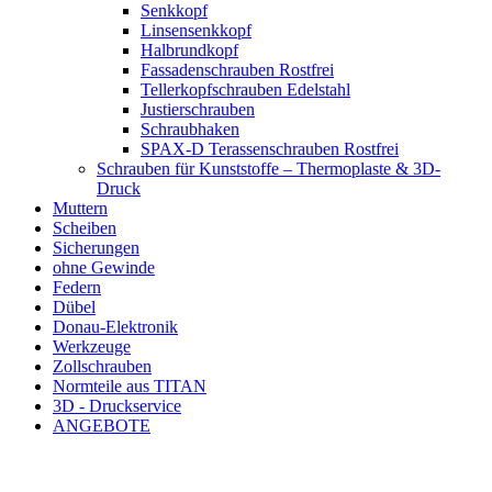
Senkkopf
Linsensenkkopf
Halbrundkopf
Fassadenschrauben Rostfrei
Tellerkopfschrauben Edelstahl
Justierschrauben
Schraubhaken
SPAX-D Terassenschrauben Rostfrei
Schrauben für Kunststoffe – Thermoplaste & 3D-
Druck
Muttern
Scheiben
Sicherungen
ohne Gewinde
Federn
Dübel
Donau-Elektronik
Werkzeuge
Zollschrauben
Normteile aus TITAN
3D - Druckservice
ANGEBOTE