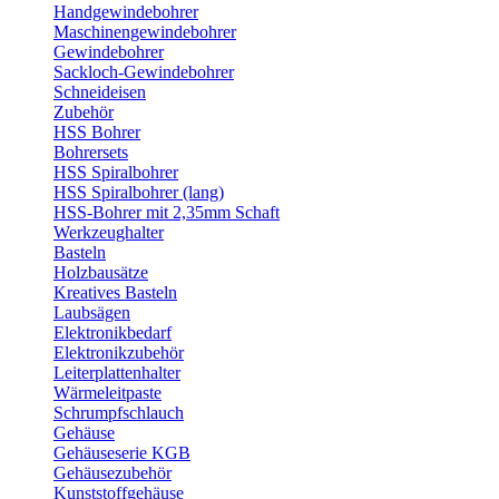
Handgewindebohrer
Maschinengewindebohrer
Gewindebohrer
Sackloch-Gewindebohrer
Schneideisen
Zubehör
HSS Bohrer
Bohrersets
HSS Spiralbohrer
HSS Spiralbohrer (lang)
HSS-Bohrer mit 2,35mm Schaft
Werkzeughalter
Basteln
Holzbausätze
Kreatives Basteln
Laubsägen
Elektronikbedarf
Elektronikzubehör
Leiterplattenhalter
Wärmeleitpaste
Schrumpfschlauch
Gehäuse
Gehäuseserie KGB
Gehäusezubehör
Kunststoffgehäuse