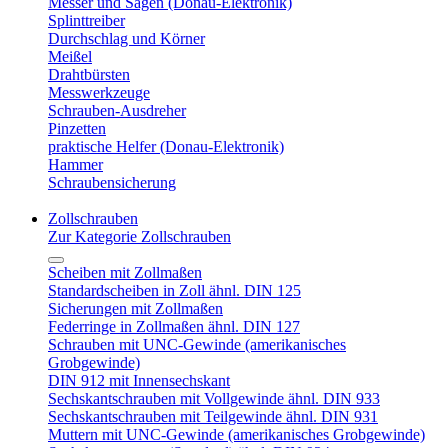
Messer und Sägen (Donau-Elektronik)
Splinttreiber
Durchschlag und Körner
Meißel
Drahtbürsten
Messwerkzeuge
Schrauben-Ausdreher
Pinzetten
praktische Helfer (Donau-Elektronik)
Hammer
Schraubensicherung
Zollschrauben
Zur Kategorie Zollschrauben
Scheiben mit Zollmaßen
Standardscheiben in Zoll ähnl. DIN 125
Sicherungen mit Zollmaßen
Federringe in Zollmaßen ähnl. DIN 127
Schrauben mit UNC-Gewinde (amerikanisches
Grobgewinde)
DIN 912 mit Innensechskant
Sechskantschrauben mit Vollgewinde ähnl. DIN 933
Sechskantschrauben mit Teilgewinde ähnl. DIN 931
Muttern mit UNC-Gewinde (amerikanisches Grobgewinde)