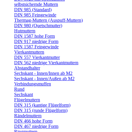
selbstsichernde Muttern
DIN 985 (Standard)
DIN 985 Feingewinde
Thermag-Muttern (Auspuff-Muttern)
DIN 980 (Quetschmutter)
Hutmuttern
DIN 1587 hohe Form
DIN 917 niedrige Form
DIN 1587 Feingewinde
Vierkantmuttern
DIN 557 Vierkantmutter
DIN 562 niedrige Vierkantmuttern
Abstandhalter
Sechskant - Innen/Innen ab M2
Sechskant - Innen/Außen ab M2
Verbindungsmuffen
Rund
Sechskant
Flügelmuttern
DIN 315 (kantige Flügelform)
DIN 315 (runde Flügelform)
Rändelmuttern
DIN 466 hohe Form
DIN 467 niedrige Form
Ringmuttern