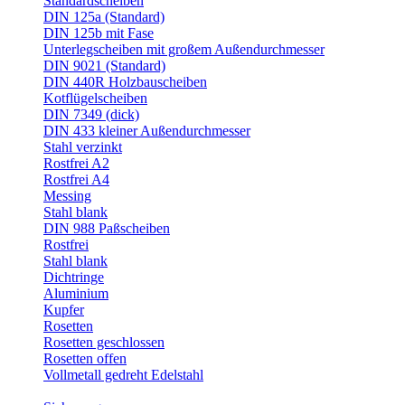
Standardscheiben
DIN 125a (Standard)
DIN 125b mit Fase
Unterlegscheiben mit großem Außendurchmesser
DIN 9021 (Standard)
DIN 440R Holzbauscheiben
Kotflügelscheiben
DIN 7349 (dick)
DIN 433 kleiner Außendurchmesser
Stahl verzinkt
Rostfrei A2
Rostfrei A4
Messing
Stahl blank
DIN 988 Paßscheiben
Rostfrei
Stahl blank
Dichtringe
Aluminium
Kupfer
Rosetten
Rosetten geschlossen
Rosetten offen
Vollmetall gedreht Edelstahl