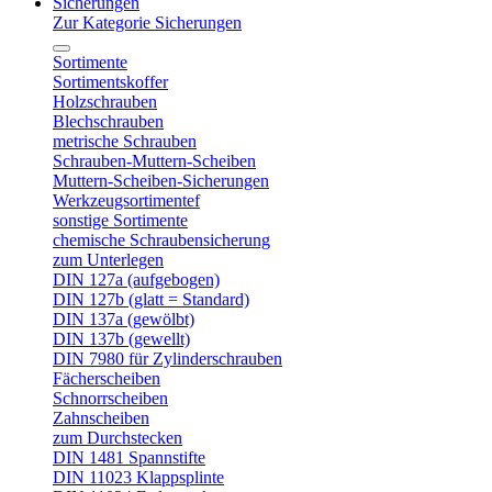
Sicherungen
Zur Kategorie Sicherungen
Sortimente
Sortimentskoffer
Holzschrauben
Blechschrauben
metrische Schrauben
Schrauben-Muttern-Scheiben
Muttern-Scheiben-Sicherungen
Werkzeugsortimentef
sonstige Sortimente
chemische Schraubensicherung
zum Unterlegen
DIN 127a (aufgebogen)
DIN 127b (glatt = Standard)
DIN 137a (gewölbt)
DIN 137b (gewellt)
DIN 7980 für Zylinderschrauben
Fächerscheiben
Schnorrscheiben
Zahnscheiben
zum Durchstecken
DIN 1481 Spannstifte
DIN 11023 Klappsplinte