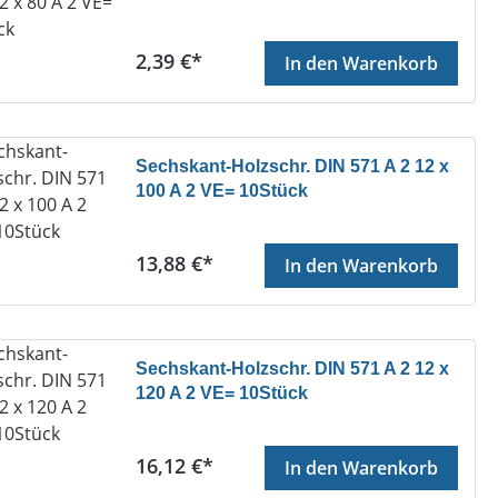
Regulärer Preis:
2,39 €*
In den Warenkorb
Sechskant-Holzschr. DIN 571 A 2 12 x
100 A 2 VE= 10Stück
Regulärer Preis:
13,88 €*
In den Warenkorb
Sechskant-Holzschr. DIN 571 A 2 12 x
120 A 2 VE= 10Stück
Regulärer Preis:
16,12 €*
In den Warenkorb