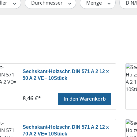
ller
Durchmesser
Menge
DIN
Sechskant-Holzschr. DIN 571 A 2 12 x
50 A 2 VE= 10Stück
Regulärer Preis:
8,46 €*
In den Warenkorb
Sechskant-Holzschr. DIN 571 A 2 12 x
70 A 2 VE= 10Stück