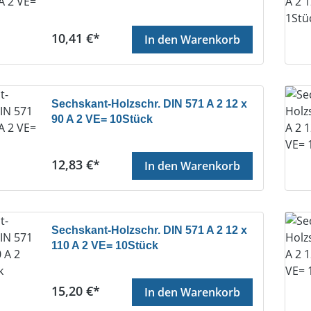
Regulärer Preis:
10,41 €*
In den Warenkorb
Sechskant-Holzschr. DIN 571 A 2 12 x
90 A 2 VE= 10Stück
Regulärer Preis:
12,83 €*
In den Warenkorb
Sechskant-Holzschr. DIN 571 A 2 12 x
110 A 2 VE= 10Stück
Regulärer Preis:
15,20 €*
In den Warenkorb