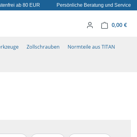
tenfrei ab 80 EUR
Persönliche Beratung und Service
0,00 €
Ware
rkzeuge
Zollschrauben
Normteile aus TITAN