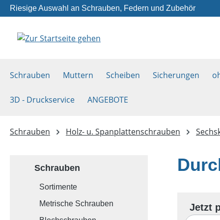
Riesige Auswahl an Schrauben, Federn und Zubehör
m Hauptinhalt springen
Zur Suche springen
Zur Hauptnavigation springen
Schrauben
Muttern
Scheiben
Sicherungen
o
3D - Druckservice
ANGEBOTE
Schrauben
Holz- u. Spanplattenschrauben
Sechs
Durc
Schrauben
Sortimente
Metrische Schrauben