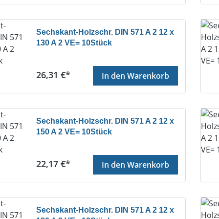
Sechskant-Holzschr. DIN 571 A 2 12 x
130 A 2 VE= 10Stück
Regulärer Preis:
26,31 €*
In den Warenkorb
Sechskant-Holzschr. DIN 571 A 2 12 x
150 A 2 VE= 10Stück
Regulärer Preis:
22,17 €*
In den Warenkorb
Sechskant-Holzschr. DIN 571 A 2 12 x