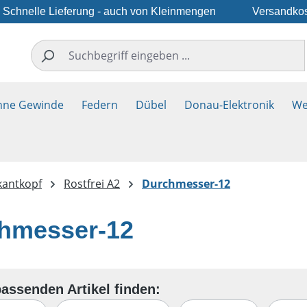
Schnelle Lieferung - auch von Kleinmengen
Versandkos
hne Gewinde
Federn
Dübel
Donau-Elektronik
We
kantkopf
Rostfrei A2
Durchmesser-12
hmesser-12