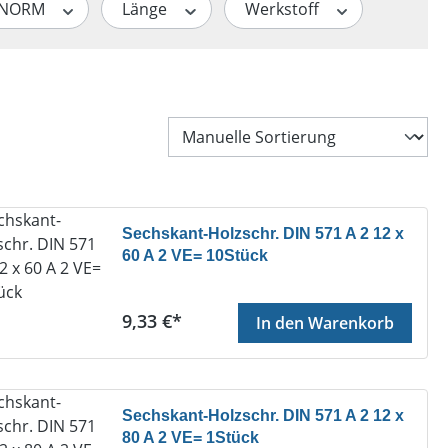
/NORM
Länge
Werkstoff
Sechskant-Holzschr. DIN 571 A 2 12 x
60 A 2 VE= 10Stück
Regulärer Preis:
9,33 €*
In den Warenkorb
Sechskant-Holzschr. DIN 571 A 2 12 x
80 A 2 VE= 1Stück