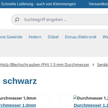
Schnelle Lieferung - auch von Kleinmengen
Versandkos
hne Gewinde
Federn
Dübel
Donau-Elektronik
We
e Holz-/Blechschrauben (PH) 1-3 mm Durchmesser
Senkk
l schwarz
rchmesser 1,0mm
Durchmesser 1