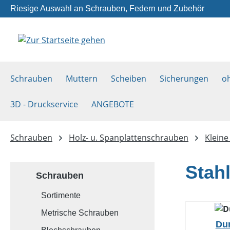
Riesige Auswahl an Schrauben, Federn und Zubehör
m Hauptinhalt springen
Zur Suche springen
Zur Hauptnavigation springen
Schrauben
Muttern
Scheiben
Sicherungen
o
3D - Druckservice
ANGEBOTE
Schrauben
Holz- u. Spanplattenschrauben
Klein
Stah
Schrauben
Sortimente
Metrische Schrauben
Du