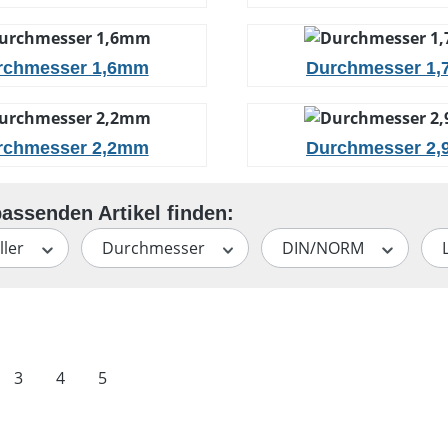
rchmesser 1,6mm
Durchmesser 1
rchmesser 2,2mm
Durchmesser 2
ller
Durchmesser
DIN/NORM
te
Seite
Seite
Seite
3
4
5