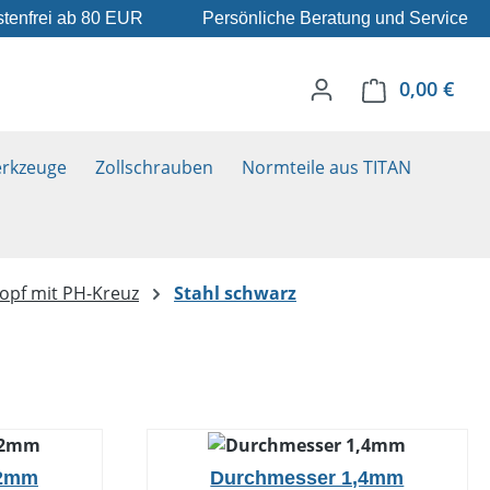
tenfrei ab 80 EUR
Persönliche Beratung und Service
0,00 €
Ware
rkzeuge
Zollschrauben
Normteile aus TITAN
opf mit PH-Kreuz
Stahl schwarz
,2mm
Durchmesser 1,4mm