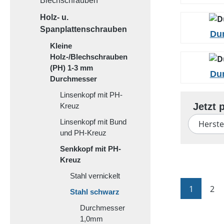
Blechschrauben
Holz- u.
Spanplattenschrauben
Du
Kleine
Holz-/Blechschrauben
(PH) 1-3 mm
Du
Durchmesser
Linsenkopf mit PH-
Kreuz
Linsenkopf mit Bund
Herste
und PH-Kreuz
Senkkopf mit PH-
Kreuz
Stahl vernickelt
Seite
Sei
1
2
Stahl schwarz
Durchmesser
1,0mm