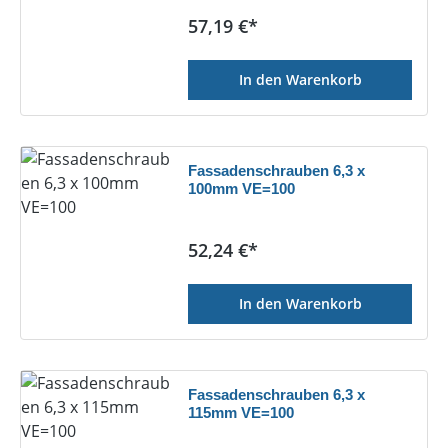
Regulärer Preis:
57,19 €*
In den Warenkorb
Fassadenschrauben 6,3 x
100mm VE=100
Regulärer Preis:
52,24 €*
In den Warenkorb
Fassadenschrauben 6,3 x
115mm VE=100