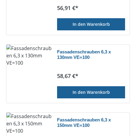
Regulärer Preis:
56,91 €*
In den Warenkorb
Fassadenschrauben 6,3 x
130mm VE=100
Regulärer Preis:
58,67 €*
In den Warenkorb
Fassadenschrauben 6,3 x
150mm VE=100