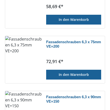
Regulärer Preis:
58,69 €*
In den Warenkorb
Fassadenschrauben 6,3 x 75mm
VE=200
Regulärer Preis:
72,91 €*
In den Warenkorb
Fassadenschrauben 6,3 x 90mm
VE=150