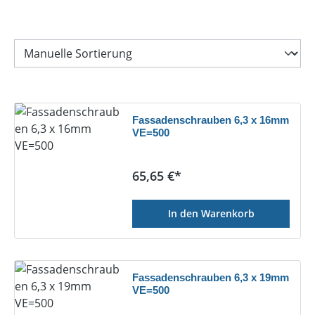
Fassadenschrauben 6,3 x 16mm
VE=500
Regulärer Preis:
65,65 €*
In den Warenkorb
Fassadenschrauben 6,3 x 19mm
VE=500