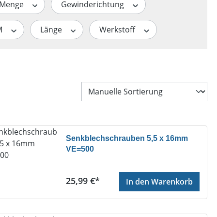
Menge
Gewinderichtung
M
Länge
Werkstoff
Senkblechschrauben 5,5 x 16mm
VE=500
Regulärer Preis:
25,99 €*
In den Warenkorb