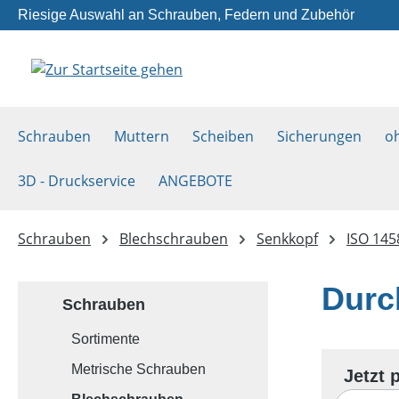
Riesige Auswahl an Schrauben, Federn und Zubehör
m Hauptinhalt springen
Zur Suche springen
Zur Hauptnavigation springen
Schrauben
Muttern
Scheiben
Sicherungen
o
3D - Druckservice
ANGEBOTE
Schrauben
Blechschrauben
Senkkopf
ISO 145
Durc
Schrauben
Sortimente
Metrische Schrauben