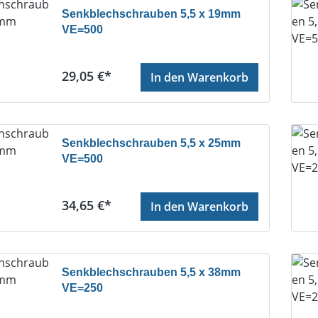
Senkblechschrauben 5,5 x 19mm
VE=500
Regulärer Preis:
29,05 €*
In den Warenkorb
Senkblechschrauben 5,5 x 25mm
VE=500
Regulärer Preis:
34,65 €*
In den Warenkorb
Senkblechschrauben 5,5 x 38mm
VE=250