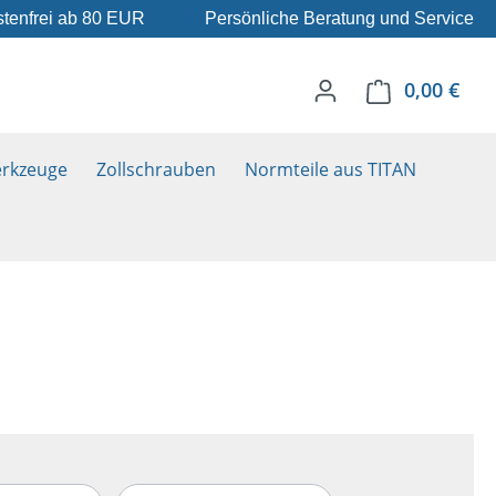
tenfrei ab 80 EUR
Persönliche Beratung und Service
0,00 €
Ware
rkzeuge
Zollschrauben
Normteile aus TITAN