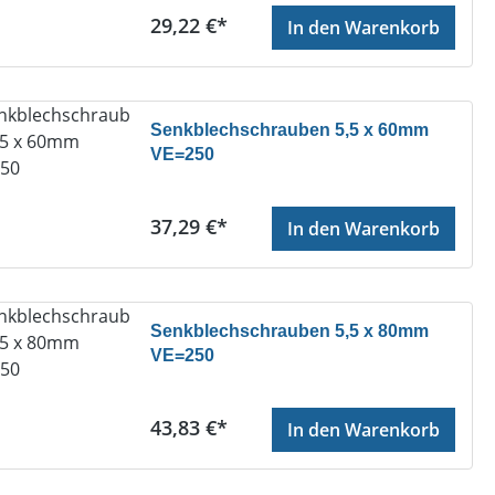
Regulärer Preis:
29,22 €*
In den Warenkorb
Senkblechschrauben 5,5 x 60mm
VE=250
Regulärer Preis:
37,29 €*
In den Warenkorb
Senkblechschrauben 5,5 x 80mm
VE=250
Regulärer Preis:
43,83 €*
In den Warenkorb