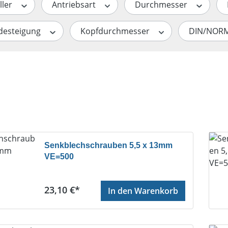
ller
Antriebsart
Durchmesser
desteigung
Kopfdurchmesser
DIN/NOR
Senkblechschrauben 5,5 x 13mm
VE=500
Regulärer Preis:
23,10 €*
In den Warenkorb