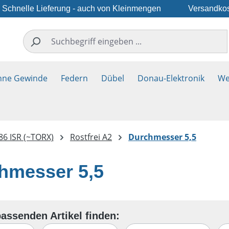
Schnelle Lieferung - auch von Kleinmengen
Versandkos
hne Gewinde
Federn
Dübel
Donau-Elektronik
We
86 ISR (~TORX)
Rostfrei A2
Durchmesser 5,5
hmesser 5,5