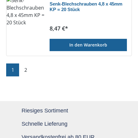
Senk-Blechschrauben 4,8 x 45mm
KP = 20 Stück
Regulärer Preis:
8,47 €*
In den Warenkorb
Seite
Seite
1
2
Riesiges Sortiment
Schnelle Lieferung
Versandkostenfrei ab 80 EUR