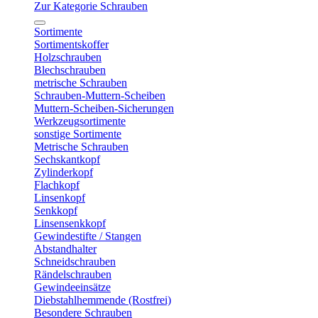
Zur Kategorie Schrauben
Sortimente
Sortimentskoffer
Holzschrauben
Blechschrauben
metrische Schrauben
Schrauben-Muttern-Scheiben
Muttern-Scheiben-Sicherungen
Werkzeugsortimente
sonstige Sortimente
Metrische Schrauben
Sechskantkopf
Zylinderkopf
Flachkopf
Linsenkopf
Senkkopf
Linsensenkkopf
Gewindestifte / Stangen
Abstandhalter
Schneidschrauben
Rändelschrauben
Gewindeeinsätze
Diebstahlhemmende (Rostfrei)
Besondere Schrauben