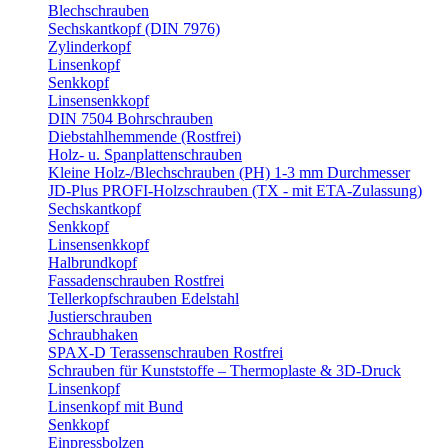
Blechschrauben
Sechskantkopf (DIN 7976)
Zylinderkopf
Linsenkopf
Senkkopf
Linsensenkkopf
DIN 7504 Bohrschrauben
Diebstahlhemmende (Rostfrei)
Holz- u. Spanplattenschrauben
Kleine Holz-/Blechschrauben (PH) 1-3 mm Durchmesser
JD-Plus PROFI-Holzschrauben (TX - mit ETA-Zulassung)
Sechskantkopf
Senkkopf
Linsensenkkopf
Halbrundkopf
Fassadenschrauben Rostfrei
Tellerkopfschrauben Edelstahl
Justierschrauben
Schraubhaken
SPAX-D Terassenschrauben Rostfrei
Schrauben für Kunststoffe – Thermoplaste & 3D-Druck
Linsenkopf
Linsenkopf mit Bund
Senkkopf
Einpressbolzen