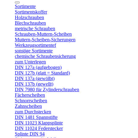
Sortimente
Sortimentskoffer
Holzschrauben
Blechschrauben
metrische Schrauben
Schrauben-Muttern-Scheiben
Muttern-Scheiben-Sicherungen
Werkzeugsortimentef
sonstige Sortimente
chemische Schraubensicherung
zum Unterlegen
DIN 127a (aufgebogen)
DIN 127b (glatt = Standard)
DIN 137a (gewölbt)
DIN 137b (gewellt)
DIN 7980 für Zylinderschrauben
Fächerscheiben
Schnorrscheiben
Zahnscheiben
zum Durchstecken
DIN 1481 Spannstifte
DIN 11023 Klappsplinte
DIN 11024 Federstecker
Splinte DIN 94