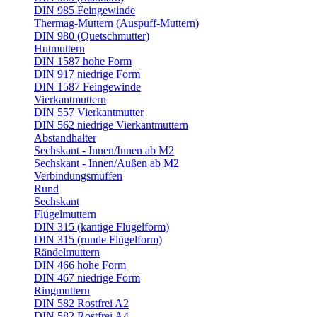
DIN 985 Feingewinde
Thermag-Muttern (Auspuff-Muttern)
DIN 980 (Quetschmutter)
Hutmuttern
DIN 1587 hohe Form
DIN 917 niedrige Form
DIN 1587 Feingewinde
Vierkantmuttern
DIN 557 Vierkantmutter
DIN 562 niedrige Vierkantmuttern
Abstandhalter
Sechskant - Innen/Innen ab M2
Sechskant - Innen/Außen ab M2
Verbindungsmuffen
Rund
Sechskant
Flügelmuttern
DIN 315 (kantige Flügelform)
DIN 315 (runde Flügelform)
Rändelmuttern
DIN 466 hohe Form
DIN 467 niedrige Form
Ringmuttern
DIN 582 Rostfrei A2
DIN 582 Rostfrei A4