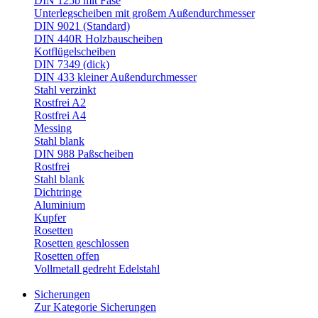
DIN 125b mit Fase
Unterlegscheiben mit großem Außendurchmesser
DIN 9021 (Standard)
DIN 440R Holzbauscheiben
Kotflügelscheiben
DIN 7349 (dick)
DIN 433 kleiner Außendurchmesser
Stahl verzinkt
Rostfrei A2
Rostfrei A4
Messing
Stahl blank
DIN 988 Paßscheiben
Rostfrei
Stahl blank
Dichtringe
Aluminium
Kupfer
Rosetten
Rosetten geschlossen
Rosetten offen
Vollmetall gedreht Edelstahl
Sicherungen
Zur Kategorie Sicherungen