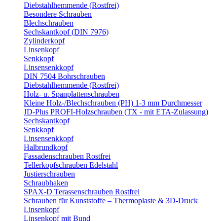
Diebstahlhemmende (Rostfrei)
Besondere Schrauben
Blechschrauben
Sechskantkopf (DIN 7976)
Zylinderkopf
Linsenkopf
Senkkopf
Linsensenkkopf
DIN 7504 Bohrschrauben
Diebstahlhemmende (Rostfrei)
Holz- u. Spanplattenschrauben
Kleine Holz-/Blechschrauben (PH) 1-3 mm Durchmesser
JD-Plus PROFI-Holzschrauben (TX - mit ETA-Zulassung)
Sechskantkopf
Senkkopf
Linsensenkkopf
Halbrundkopf
Fassadenschrauben Rostfrei
Tellerkopfschrauben Edelstahl
Justierschrauben
Schraubhaken
SPAX-D Terassenschrauben Rostfrei
Schrauben für Kunststoffe – Thermoplaste & 3D-Druck
Linsenkopf
Linsenkopf mit Bund