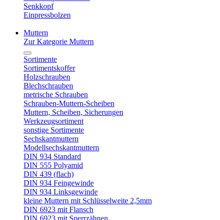
Senkkopf
Einpressbolzen
Muttern
Zur Kategorie Muttern
Sortimente
Sortimentskoffer
Holzschrauben
Blechschrauben
metrische Schrauben
Schrauben-Muttern-Scheiben
Muttern, Scheiben, Sicherungen
Werkzeugsortiment
sonstige Sortimente
Sechskantmuttern
Modellsechskantmuttern
DIN 934 Standard
DIN 555 Polyamid
DIN 439 (flach)
DIN 934 Feingewinde
DIN 934 Linksgewinde
kleine Muttern mit Schlüsselweite 2,5mm
DIN 6923 mit Flansch
DIN 6923 mit Sperrzähnen