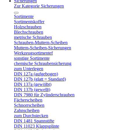
Sicherungen
Zur Kategorie Sicherungen
Sortimente
Sortimentskoffer
Holzschrauben
Blechschrauben
metrische Schrauben
Schrauben-Muttern-Scheiben
Muttern-Scheiben-Sicherungen
Werkzeugsortimentef
sonstige Sortimente
chemische Schraubensicherung
zum Unterlegen
DIN 127a (aufgebogen)
DIN 127b (glatt = Standard)
DIN 137a (gewölbt)
DIN 137b (gewellt)
DIN 7980 für Zylinderschrauben
Fächerscheiben
Schnorrscheiben
Zahnscheiben
zum Durchstecken
DIN 1481 Spannstifte
DIN 11023 Klappsplinte