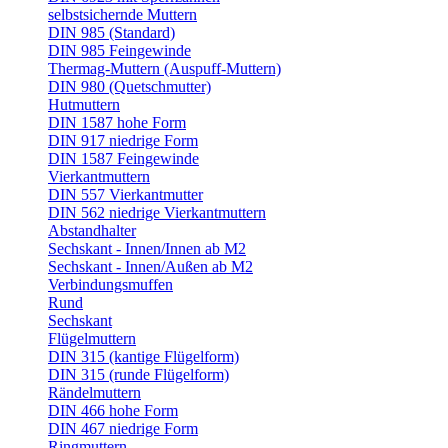
selbstsichernde Muttern
DIN 985 (Standard)
DIN 985 Feingewinde
Thermag-Muttern (Auspuff-Muttern)
DIN 980 (Quetschmutter)
Hutmuttern
DIN 1587 hohe Form
DIN 917 niedrige Form
DIN 1587 Feingewinde
Vierkantmuttern
DIN 557 Vierkantmutter
DIN 562 niedrige Vierkantmuttern
Abstandhalter
Sechskant - Innen/Innen ab M2
Sechskant - Innen/Außen ab M2
Verbindungsmuffen
Rund
Sechskant
Flügelmuttern
DIN 315 (kantige Flügelform)
DIN 315 (runde Flügelform)
Rändelmuttern
DIN 466 hohe Form
DIN 467 niedrige Form
Ringmuttern