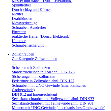
Messer und Sägen (Donau-Elektronik)
Splinttreiber
Durchschlag und Körner
Meißel
Drahtbürsten
Messwerkzeuge
Schrauben-Ausdreher
Pinzetten
praktische Helfer (Donau-Elektronik)
Hammer
Schraubensicherung
Zollschrauben
Zur Kategorie Zollschrauben
Scheiben mit Zollmaßen
Standardscheiben in Zoll ähnl. DIN 125
Sicherungen mit Zollmaßen
Federringe in Zollmaßen ähnl. DIN 127
Schrauben mit UNC-Gewinde (amerikanisches
Grobgewinde)
DIN 912 mit Innensechskant
Sechskantschrauben mit Vollgewinde ähnl. DIN 933
Sechskantschrauben mit Teilgewinde ähnl. DIN 931
Muttern mit UNC-Gewinde (amerikanisches Grobgewinde)