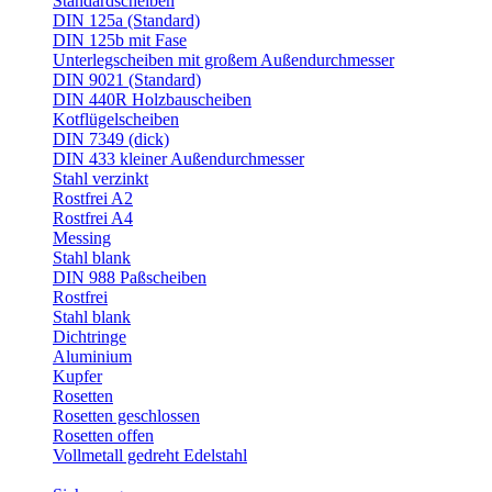
Standardscheiben
DIN 125a (Standard)
DIN 125b mit Fase
Unterlegscheiben mit großem Außendurchmesser
DIN 9021 (Standard)
DIN 440R Holzbauscheiben
Kotflügelscheiben
DIN 7349 (dick)
DIN 433 kleiner Außendurchmesser
Stahl verzinkt
Rostfrei A2
Rostfrei A4
Messing
Stahl blank
DIN 988 Paßscheiben
Rostfrei
Stahl blank
Dichtringe
Aluminium
Kupfer
Rosetten
Rosetten geschlossen
Rosetten offen
Vollmetall gedreht Edelstahl