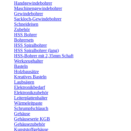
Handgewindebohrer
Maschinengewindebohrer
Gewindebohrer
Sackloch-Gewindebohrer
Schneideisen
Zubehör
HSS Bohrer
Bohrersets
HSS Spiralbohrer
HSS Spiralbohrer (lang)
HSS-Bohrer mit 2,35mm Schaft
Werkzeughalter
Basteln
Holzbausätze
Kreatives Basteln
Laubsägen
Elektronikbedarf
Elektronikzubehör
Leiterplattenhalter
Wärmeleitpaste
Schrumpfschlauch
Gehäuse
Gehäuseserie KGB
Gehäusezubehör
Kunststoffgehäuse