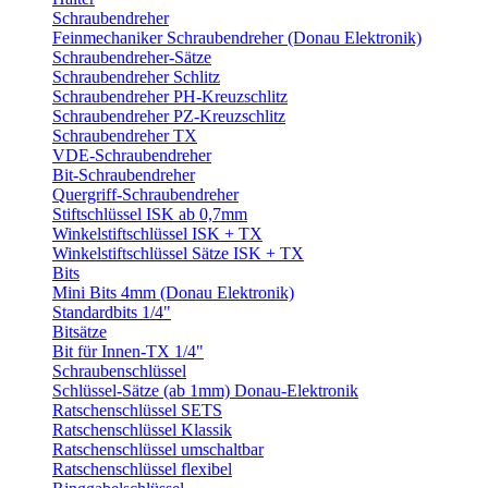
Schraubendreher
Feinmechaniker Schraubendreher (Donau Elektronik)
Schraubendreher-Sätze
Schraubendreher Schlitz
Schraubendreher PH-Kreuzschlitz
Schraubendreher PZ-Kreuzschlitz
Schraubendreher TX
VDE-Schraubendreher
Bit-Schraubendreher
Quergriff-Schraubendreher
Stiftschlüssel ISK ab 0,7mm
Winkelstiftschlüssel ISK + TX
Winkelstiftschlüssel Sätze ISK + TX
Bits
Mini Bits 4mm (Donau Elektronik)
Standardbits 1/4"
Bitsätze
Bit für Innen-TX 1/4"
Schraubenschlüssel
Schlüssel-Sätze (ab 1mm) Donau-Elektronik
Ratschenschlüssel SETS
Ratschenschlüssel Klassik
Ratschenschlüssel umschaltbar
Ratschenschlüssel flexibel