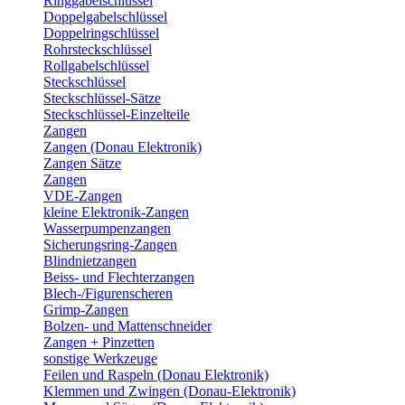
Ringgabelschlüssel
Doppelgabelschlüssel
Doppelringschlüssel
Rohrsteckschlüssel
Rollgabelschlüssel
Steckschlüssel
Steckschlüssel-Sätze
Steckschlüssel-Einzelteile
Zangen
Zangen (Donau Elektronik)
Zangen Sätze
Zangen
VDE-Zangen
kleine Elektronik-Zangen
Wasserpumpenzangen
Sicherungsring-Zangen
Blindnietzangen
Beiss- und Flechterzangen
Blech-/Figurenscheren
Grimp-Zangen
Bolzen- und Mattenschneider
Zangen + Pinzetten
sonstige Werkzeuge
Feilen und Raspeln (Donau Elektronik)
Klemmen und Zwingen (Donau-Elektronik)