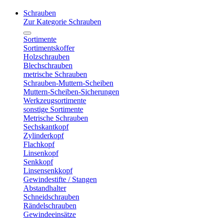
Schrauben
Zur Kategorie Schrauben
Sortimente
Sortimentskoffer
Holzschrauben
Blechschrauben
metrische Schrauben
Schrauben-Muttern-Scheiben
Muttern-Scheiben-Sicherungen
Werkzeugsortimente
sonstige Sortimente
Metrische Schrauben
Sechskantkopf
Zylinderkopf
Flachkopf
Linsenkopf
Senkkopf
Linsensenkkopf
Gewindestifte / Stangen
Abstandhalter
Schneidschrauben
Rändelschrauben
Gewindeeinsätze