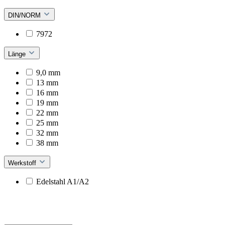
DIN/NORM
7972
Länge
9,0 mm
13 mm
16 mm
19 mm
22 mm
25 mm
32 mm
38 mm
Werkstoff
Edelstahl A1/A2