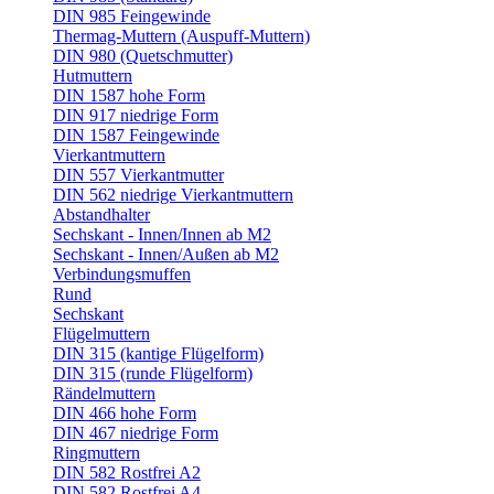
DIN 985 Feingewinde
Thermag-Muttern (Auspuff-Muttern)
DIN 980 (Quetschmutter)
Hutmuttern
DIN 1587 hohe Form
DIN 917 niedrige Form
DIN 1587 Feingewinde
Vierkantmuttern
DIN 557 Vierkantmutter
DIN 562 niedrige Vierkantmuttern
Abstandhalter
Sechskant - Innen/Innen ab M2
Sechskant - Innen/Außen ab M2
Verbindungsmuffen
Rund
Sechskant
Flügelmuttern
DIN 315 (kantige Flügelform)
DIN 315 (runde Flügelform)
Rändelmuttern
DIN 466 hohe Form
DIN 467 niedrige Form
Ringmuttern
DIN 582 Rostfrei A2
DIN 582 Rostfrei A4