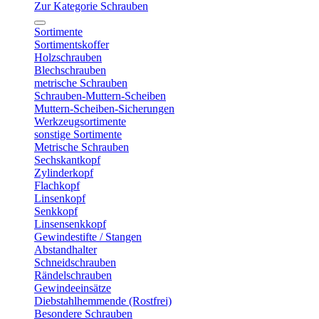
Zur Kategorie Schrauben
Sortimente
Sortimentskoffer
Holzschrauben
Blechschrauben
metrische Schrauben
Schrauben-Muttern-Scheiben
Muttern-Scheiben-Sicherungen
Werkzeugsortimente
sonstige Sortimente
Metrische Schrauben
Sechskantkopf
Zylinderkopf
Flachkopf
Linsenkopf
Senkkopf
Linsensenkkopf
Gewindestifte / Stangen
Abstandhalter
Schneidschrauben
Rändelschrauben
Gewindeeinsätze
Diebstahlhemmende (Rostfrei)
Besondere Schrauben