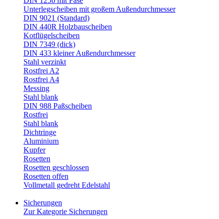
DIN 125b mit Fase
Unterlegscheiben mit großem Außendurchmesser
DIN 9021 (Standard)
DIN 440R Holzbauscheiben
Kotflügelscheiben
DIN 7349 (dick)
DIN 433 kleiner Außendurchmesser
Stahl verzinkt
Rostfrei A2
Rostfrei A4
Messing
Stahl blank
DIN 988 Paßscheiben
Rostfrei
Stahl blank
Dichtringe
Aluminium
Kupfer
Rosetten
Rosetten geschlossen
Rosetten offen
Vollmetall gedreht Edelstahl
Sicherungen
Zur Kategorie Sicherungen