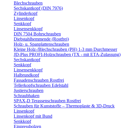
Blechschrauben
Sechskantkopf (DIN 7976)
Zylinderkopf
Linsenkopf
Senkkopf
Linsensenkkopf
DIN 7504 Bohrschrauben
Diebstahlhemmende (Rostfrei)
Holz- u. Spanplattenschrauben
Kleine Holz-/Blechschrauben (PH) 1-3 mm Durchmesser
JD-Plus PROFI-Holzschrauben (TX - mit ETA-Zulassung)
Sechskantkopf
Senkkopf
Linsensenkkopf
Halbrundkopf
Fassadenschrauben Rostfrei
Tellerkopfschrauben Edelstahl
Justierschrauben
Schraubhaken
SPAX-D Terassenschrauben Rostfrei
Schrauben für Kunststoffe – Thermoplaste & 3D-Druck
Linsenkopf
Linsenkopf mit Bund
Senkkopf
Einpressbolzen