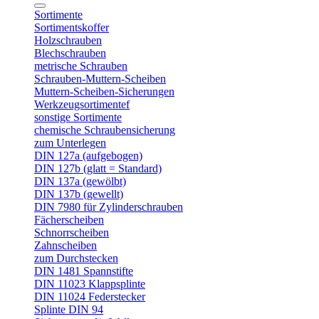
Sortimente
Sortimentskoffer
Holzschrauben
Blechschrauben
metrische Schrauben
Schrauben-Muttern-Scheiben
Muttern-Scheiben-Sicherungen
Werkzeugsortimentef
sonstige Sortimente
chemische Schraubensicherung
zum Unterlegen
DIN 127a (aufgebogen)
DIN 127b (glatt = Standard)
DIN 137a (gewölbt)
DIN 137b (gewellt)
DIN 7980 für Zylinderschrauben
Fächerscheiben
Schnorrscheiben
Zahnscheiben
zum Durchstecken
DIN 1481 Spannstifte
DIN 11023 Klappsplinte
DIN 11024 Federstecker
Splinte DIN 94