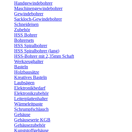
Handgewindebohrer
Maschinengewindebohrer
Gewindebohrer
Sackloch-Gewindebohrer
Schneideisen
Zubehör
HSS Bohrer
Bohrersets
HSS Spiralbohrer
HSS Spiralbohrer (lang)
HSS-Bohrer mit 2,35mm Schaft
Werkzeughalter
Basteln
Holzbausätze
Kreatives Basteln
Laubsägen
Elektronikbedarf
Elektronikzubehör
Leiterplattenhalter
Wärmeleitpaste
Schrumpfschlauch
Gehäuse
Gehäuseserie KGB
Gehäusezubehör
Kunststoffgehäuse