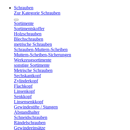
Schrauben
Zur Kategorie Schrauben
Sortimente
Sortimentskoffer
Holzschrauben
Blechschrauben
metrische Schrauben
Schrauben-Muttern-Scheiben
Muttern-Scheiben-Sicherungen
Werkzeugsortimente
sonstige Sortimente
Metrische Schrauben
Sechskantkopf
Zylinderkopf
Flachkopf
Linsenkopf
Senkkopf
Linsensenkkopf
Gewindestifte / Stangen
Abstandhalter
Schneidschrauben
Rändelschrauben
Gewindeeinsätze