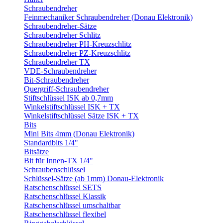
Schraubendreher
Feinmechaniker Schraubendreher (Donau Elektronik)
Schraubendreher-Sätze
Schraubendreher Schlitz
Schraubendreher PH-Kreuzschlitz
Schraubendreher PZ-Kreuzschlitz
Schraubendreher TX
VDE-Schraubendreher
Bit-Schraubendreher
Quergriff-Schraubendreher
Stiftschlüssel ISK ab 0,7mm
Winkelstiftschlüssel ISK + TX
Winkelstiftschlüssel Sätze ISK + TX
Bits
Mini Bits 4mm (Donau Elektronik)
Standardbits 1/4"
Bitsätze
Bit für Innen-TX 1/4"
Schraubenschlüssel
Schlüssel-Sätze (ab 1mm) Donau-Elektronik
Ratschenschlüssel SETS
Ratschenschlüssel Klassik
Ratschenschlüssel umschaltbar
Ratschenschlüssel flexibel