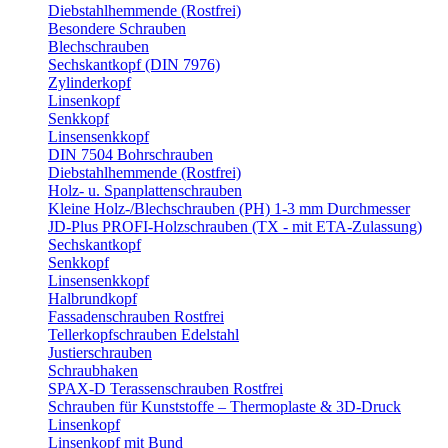
Diebstahlhemmende (Rostfrei)
Besondere Schrauben
Blechschrauben
Sechskantkopf (DIN 7976)
Zylinderkopf
Linsenkopf
Senkkopf
Linsensenkkopf
DIN 7504 Bohrschrauben
Diebstahlhemmende (Rostfrei)
Holz- u. Spanplattenschrauben
Kleine Holz-/Blechschrauben (PH) 1-3 mm Durchmesser
JD-Plus PROFI-Holzschrauben (TX - mit ETA-Zulassung)
Sechskantkopf
Senkkopf
Linsensenkkopf
Halbrundkopf
Fassadenschrauben Rostfrei
Tellerkopfschrauben Edelstahl
Justierschrauben
Schraubhaken
SPAX-D Terassenschrauben Rostfrei
Schrauben für Kunststoffe – Thermoplaste & 3D-Druck
Linsenkopf
Linsenkopf mit Bund