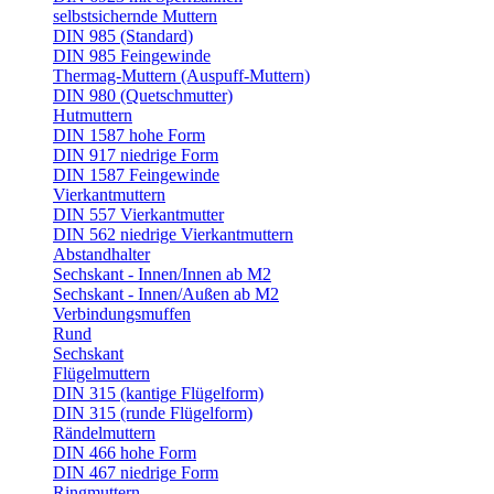
selbstsichernde Muttern
DIN 985 (Standard)
DIN 985 Feingewinde
Thermag-Muttern (Auspuff-Muttern)
DIN 980 (Quetschmutter)
Hutmuttern
DIN 1587 hohe Form
DIN 917 niedrige Form
DIN 1587 Feingewinde
Vierkantmuttern
DIN 557 Vierkantmutter
DIN 562 niedrige Vierkantmuttern
Abstandhalter
Sechskant - Innen/Innen ab M2
Sechskant - Innen/Außen ab M2
Verbindungsmuffen
Rund
Sechskant
Flügelmuttern
DIN 315 (kantige Flügelform)
DIN 315 (runde Flügelform)
Rändelmuttern
DIN 466 hohe Form
DIN 467 niedrige Form
Ringmuttern