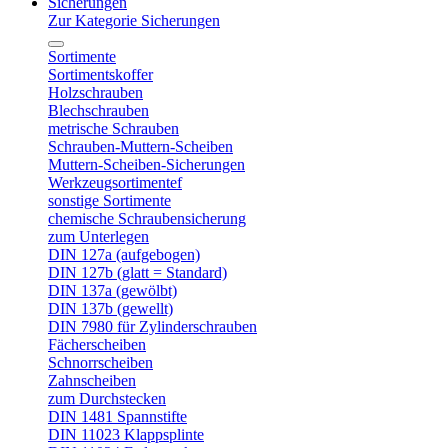
Sicherungen
Zur Kategorie Sicherungen
Sortimente
Sortimentskoffer
Holzschrauben
Blechschrauben
metrische Schrauben
Schrauben-Muttern-Scheiben
Muttern-Scheiben-Sicherungen
Werkzeugsortimentef
sonstige Sortimente
chemische Schraubensicherung
zum Unterlegen
DIN 127a (aufgebogen)
DIN 127b (glatt = Standard)
DIN 137a (gewölbt)
DIN 137b (gewellt)
DIN 7980 für Zylinderschrauben
Fächerscheiben
Schnorrscheiben
Zahnscheiben
zum Durchstecken
DIN 1481 Spannstifte
DIN 11023 Klappsplinte