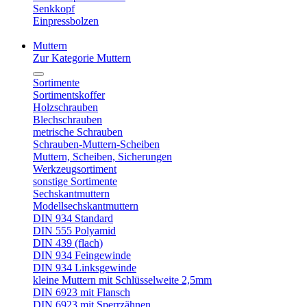
Senkkopf
Einpressbolzen
Muttern
Zur Kategorie Muttern
Sortimente
Sortimentskoffer
Holzschrauben
Blechschrauben
metrische Schrauben
Schrauben-Muttern-Scheiben
Muttern, Scheiben, Sicherungen
Werkzeugsortiment
sonstige Sortimente
Sechskantmuttern
Modellsechskantmuttern
DIN 934 Standard
DIN 555 Polyamid
DIN 439 (flach)
DIN 934 Feingewinde
DIN 934 Linksgewinde
kleine Muttern mit Schlüsselweite 2,5mm
DIN 6923 mit Flansch
DIN 6923 mit Sperrzähnen