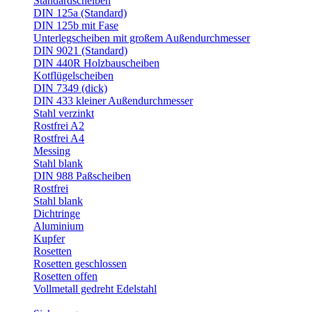
Standardscheiben
DIN 125a (Standard)
DIN 125b mit Fase
Unterlegscheiben mit großem Außendurchmesser
DIN 9021 (Standard)
DIN 440R Holzbauscheiben
Kotflügelscheiben
DIN 7349 (dick)
DIN 433 kleiner Außendurchmesser
Stahl verzinkt
Rostfrei A2
Rostfrei A4
Messing
Stahl blank
DIN 988 Paßscheiben
Rostfrei
Stahl blank
Dichtringe
Aluminium
Kupfer
Rosetten
Rosetten geschlossen
Rosetten offen
Vollmetall gedreht Edelstahl