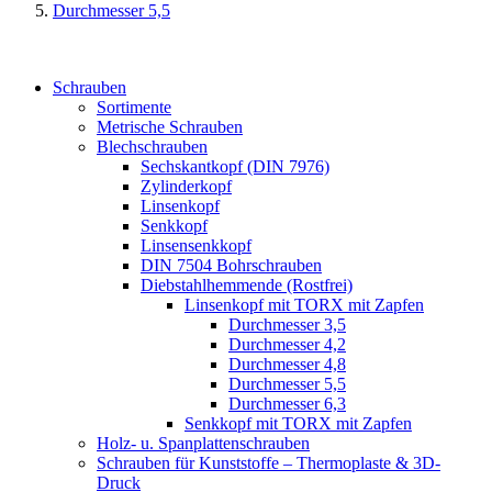
Durchmesser 5,5
Schrauben
Sortimente
Metrische Schrauben
Blechschrauben
Sechskantkopf (DIN 7976)
Zylinderkopf
Linsenkopf
Senkkopf
Linsensenkkopf
DIN 7504 Bohrschrauben
Diebstahlhemmende (Rostfrei)
Linsenkopf mit TORX mit Zapfen
Durchmesser 3,5
Durchmesser 4,2
Durchmesser 4,8
Durchmesser 5,5
Durchmesser 6,3
Senkkopf mit TORX mit Zapfen
Holz- u. Spanplattenschrauben
Schrauben für Kunststoffe – Thermoplaste & 3D-
Druck