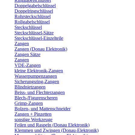
Ringgabelschlüssel
Doppelgabelschlüssel
Doppelringschlüssel
Rohrsteckschlüssel
Rollgabelschlüssel
Steckschlüssel
Steckschlüssel-Sätze
Steckschlüssel-Einzelteile
Zangen
Zangen (Donau Elektronik)
Zangen Sätze
Zangen
VDE-Zangen
kleine Elektronik-Zangen
Wasserpumpenzangen
Sicherungsring-Zangen
Blindnietzangen
Beiss- und Flechterzangen
Blech-/Figurenscheren
Grimp-Zangen
Bolzen- und Mattenschneider
Zangen + Pinzetten
sonstige Werkzeuge
Feilen und Raspeln (Donau Elektronik)
Klemmen und Zwingen (Donau-Elektronik)