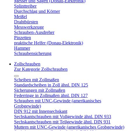
Messer und Sägen (Donau-Elektronik)
Splinttreiber
Durchschlag und Körner
Meißel
Drahtbürsten
Messwerkzeuge
Schrauben-Ausdreher
Pinzetten
praktische Helfer (Donau-Elektronik)
Hammer
Schraubensicherung
Zollschrauben
Zur Kategorie Zollschrauben
Scheiben mit Zollmaßen
Standardscheiben in Zoll ähnl. DIN 125
Sicherungen mit Zollmaßen
Federringe in Zollmaßen ähnl. DIN 127
Schrauben mit UNC-Gewinde (amerikanisches
Grobgewinde)
DIN 912 mit Innensechskant
Sechskantschrauben mit Vollgewinde ähnl. DIN 933
Sechskantschrauben mit Teilgewinde ähnl. DIN 931
Muttern mit UNC-Gewinde (amerikanisches Grobgewinde)