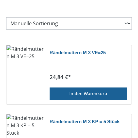
Rändelmuttern M 3 VE=25
Regulärer Preis:
24,84 €*
In den Warenkorb
Rändelmuttern M 3 KP = 5 Stück