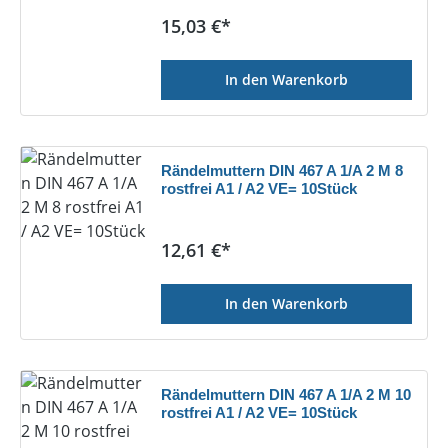
Regulärer Preis:
15,03 €*
In den Warenkorb
Rändelmuttern DIN 467 A 1/A 2 M 8
rostfrei A1 / A2 VE= 10Stück
Regulärer Preis:
12,61 €*
In den Warenkorb
Rändelmuttern DIN 467 A 1/A 2 M 10
rostfrei A1 / A2 VE= 10Stück